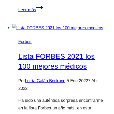
Forbes
Leer más
España:
un
año
más
Forbes
entre
las
Lista FORBES 2021 los
50
100 mejores médicos
top
divulgadoras
Por
Lucía Galán Bertrand
5 Ene 2022
7 Abr
sanitarias
2022
Ha sido una auténtica sorpresa encontrarme
en la lista Forbes un año más, en esta