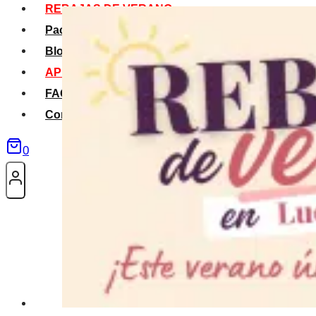
REBAJAS DE VERANO
Packs Verano
Blog
APP La Tribu
FAQS
Contacto
0