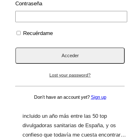
Emocional
|
La Tribu
|
Maternidad
|
Medios de
Contraseña
comunicación
|
Mis logros
Forbes España: un año
Recuérdame
más entre las 50 top
divulgadoras sanitarias
29 Jun 2026
Lost your password?
15 Jul 2026
Escribo estas líneas con el corazón lleno de
Don't have an account yet?
Sign up
gratitud. La revista Forbes España me ha
incluido un año más entre las 50 top
divulgadoras sanitarias de España, y os
confieso que todavía me cuesta encontrar…