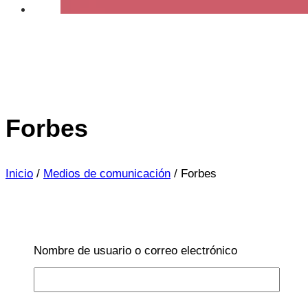
Forbes
Inicio
/
Medios de comunicación
/
Forbes
Nombre de usuario o correo electrónico
Comunidad
|
Crianza y familia
|
Divulgación
Médica
|
EMOCIONES
|
Forbes
|
Inteligencia