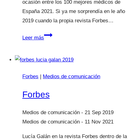
ocasión entre los 100 mejores médicos de
España 2021. Si ya me sorprendía en le año
2019 cuando la propia revista Forbes…
Lista
Leer más
FORBES
2021
los
100
Forbes
|
Medios de comunicación
mejores
médicos
Forbes
21 Sep 2019
11 Nov 2021
Lucía Galán en la revista Forbes dentro de la