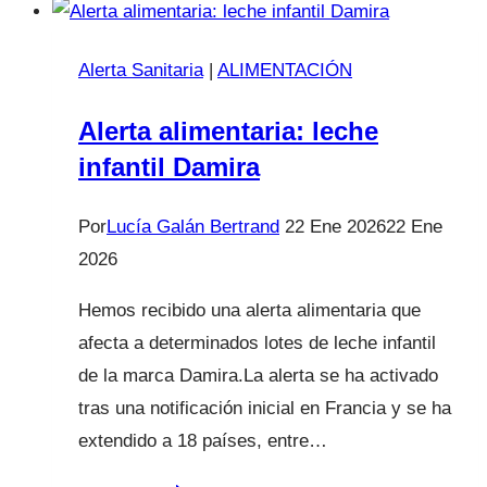
en
ginecología
Alerta Sanitaria
|
ALIMENTACIÓN
Alerta alimentaria: leche
infantil Damira
Por
Lucía Galán Bertrand
22 Ene 2026
22 Ene
2026
Hemos recibido una alerta alimentaria que
afecta a determinados lotes de leche infantil
de la marca Damira.La alerta se ha activado
tras una notificación inicial en Francia y se ha
extendido a 18 países, entre…