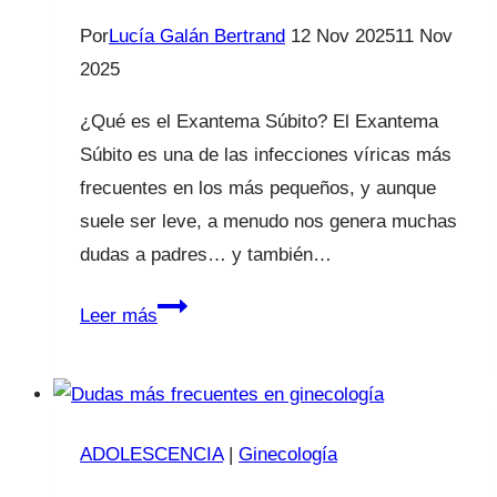
Por
Lucía Galán Bertrand
12 Nov 2025
11 Nov
2025
¿Qué es el Exantema Súbito? El Exantema
Súbito es una de las infecciones víricas más
frecuentes en los más pequeños, y aunque
suele ser leve, a menudo nos genera muchas
dudas a padres… y también…
Exantema
Leer más
súbito:
fiebre
alta
y
ADOLESCENCIA
|
Ginecología
un