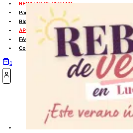
REBAJAS DE VERANO
Packs Verano
Blog
APP La Tribu
FAQS
Contacto
0