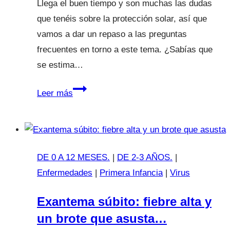
Llega el buen tiempo y son muchas las dudas
que tenéis sobre la protección solar, así que
vamos a dar un repaso a las preguntas
frecuentes en torno a este tema. ¿Sabías que
se estima…
Protección
Leer más
solar
en
la
infancia
DE 0 A 12 MESES.
|
DE 2-3 AÑOS.
|
Enfermedades
|
Primera Infancia
|
Virus
Exantema súbito: fiebre alta y
un brote que asusta…