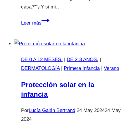
casa?”“¿Y si mi…
Alerta
Leer más
alimentaria
en
queso
rallado:
DE 0 A 12 MESES.
|
DE 2-3 AÑOS.
|
revisa
DERMATOLOGÍA
|
Primera Infancia
|
Verano
el
lote
Protección solar en la
si
infancia
lo
tienes
Por
Lucía Galán Bertrand
24 May 2024
24 May
en
2024
casa