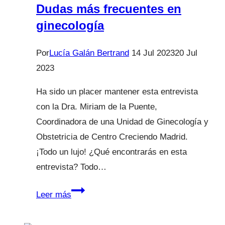
brote
Dudas más frecuentes en
que
ginecología
asusta…
Por
Lucía Galán Bertrand
14 Jul 2023
20 Jul
2023
Ha sido un placer mantener esta entrevista
con la Dra. Miriam de la Puente,
Coordinadora de una Unidad de Ginecología y
Obstetricia de Centro Creciendo Madrid.
¡Todo un lujo! ¿Qué encontrarás en esta
entrevista? Todo…
Dudas
Leer más
más
frecuentes