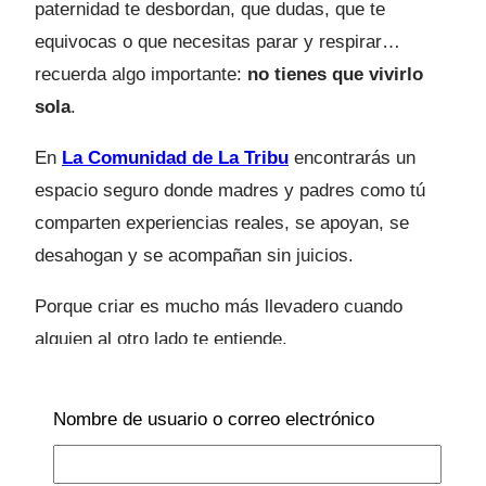
paternidad te desbordan, que dudas, que te
equivocas o que necesitas parar y respirar…
recuerda algo importante:
no tienes que vivirlo
sola
.
En
La Comunidad de La Tribu
encontrarás un
espacio seguro donde madres y padres como tú
comparten experiencias reales, se apoyan, se
desahogan y se acompañan sin juicios.
Porque criar es mucho más llevadero cuando
alguien al otro lado te entiende.
Cuando puedes decir “a mí también me pasa”.
Cuando descubres que no eres la única que está
Nombre de usuario o correo electrónico
aprendiendo sobre la marcha.