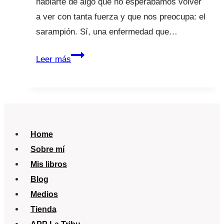
hablarte de algo que no esperábamos volver
a ver con tanta fuerza y que nos preocupa: el
sarampión. Sí, una enfermedad que…
Alerta
Leer más
mundial
por
sarampión:
lo
que
Home
debes
Sobre mí
saber
Mis libros
Blog
Medios
Tienda