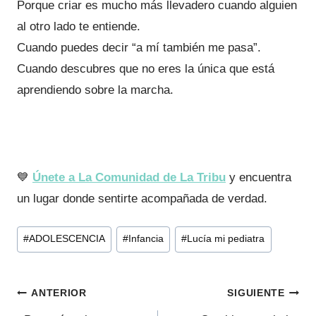
Porque criar es mucho más llevadero cuando alguien
al otro lado te entiende.
Cuando puedes decir “a mí también me pasa”.
Cuando descubres que no eres la única que está
aprendiendo sobre la marcha.
💙
Únete a La Comunidad de La Tribu
y encuentra
un lugar donde sentirte acompañada de verdad.
Etiquetas
#
ADOLESCENCIA
#
Infancia
#
Lucía mi pediatra
de
la
Navegación
entrada:
ANTERIOR
SIGUIENTE