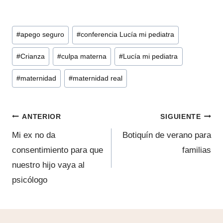
Etiquetas
#
apego seguro
#
conferencia Lucía mi pediatra
de
#
Crianza
#
culpa materna
#
Lucía mi pediatra
la
entrada:
#
maternidad
#
maternidad real
Navegación
ANTERIOR
SIGUIENTE
de
Mi ex no da
Botiquín de verano para
consentimiento para que
familias
entradas
nuestro hijo vaya al
psicólogo