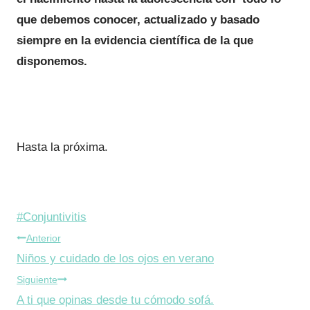
que debemos conocer, actualizado y basado
siempre en la evidencia científica de la que
disponemos.
Hasta la próxima.
Etiquetas
#
Conjuntivitis
Navegación
de
Anterior
la
Niños y cuidado de los ojos en verano
de
entrada:
Siguiente
entradas
A ti que opinas desde tu cómodo sofá.