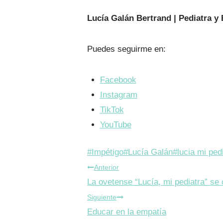
Lucía Galán Bertrand | Pediatra y 
Puedes seguirme en:
Facebook
Instagram
TikTok
YouTube
Etiquetas
#
Impétigo
#
Lucía Galán
#
lucia mi ped
Navegación
de
Anterior
la
La ovetense “Lucía, mi pediatra” se 
de
entrada:
Siguiente
entradas
Educar en la empatía