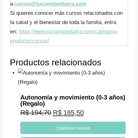
a
cursos@luciamipediatra.com
Si quieres conocer más cursos relacionados con
la salud y el bienestar de toda la familia, entra
en:
https://www.luciamipediatra.com/categoria-
producto/cursos/
Productos relacionados
Autonomía y movimiento (0-3 años)
(Regalo)
El
El
R$
194,70
R$
165,50
precio
precio
COMPRAR PARA MI
original
actual