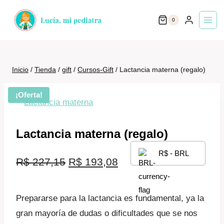
Saltar
0
al
contenido
Inicio
/
Tienda
/
gift
/
Cursos-Gift
/
Lactancia materna (regalo)
¡Oferta!
Lactancia materna (regalo)
R$ - BRL
El
El
R$
227,15
R$
193,08
precio
precio
Prepararse para la lactancia es fundamental, ya la
original
actual
gran mayoría de dudas o dificultades que se nos
era:
es: