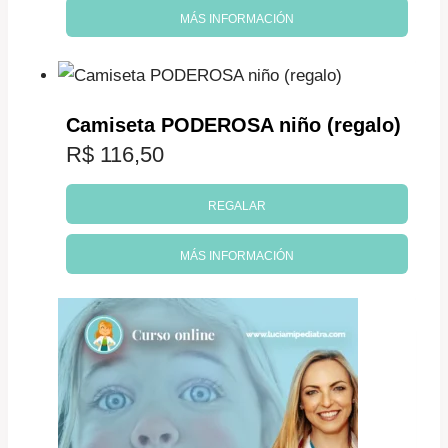
MÁS INFORMACIÓN
era:
es:
R$ 194,70.
R$ 165,50.
Camiseta PODEROSA niño (regalo)
R$
116,50
REGALAR
MÁS INFORMACIÓN