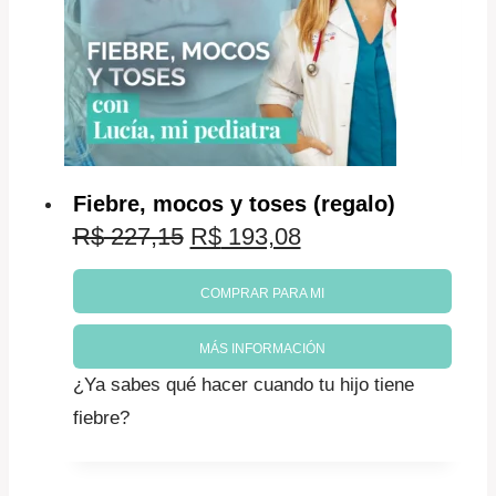
Fiebre, mocos y toses (regalo)
El
El
R$
227,15
R$
193,08
precio
precio
COMPRAR PARA MI
original
actual
MÁS INFORMACIÓN
era:
es:
¿Ya sabes qué hacer cuando tu hijo tiene
R$ 227,15.
R$ 193,08.
fiebre?