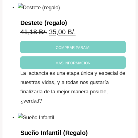
41,18 B/..
35,00 B/..
Destete (regalo)
El
El
41,18
B/.
35,00
B/.
precio
precio
COMPRAR PARA MI
original
actual
MÁS INFORMACIÓN
era:
es:
La lactancia es una etapa única y especial de
41,18 B/..
35,00 B/..
nuestras vidas, y a todas nos gustaría
finalizarla de la mejor manera posible,
¿verdad?
Sueño Infantil (Regalo)