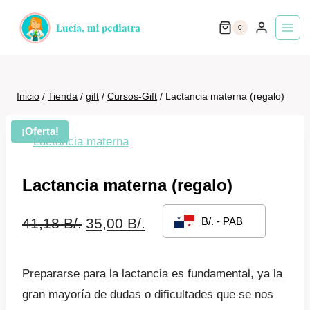
Saltar
0
al
contenido
Inicio
/
Tienda
/
gift
/
Cursos-Gift
/
Lactancia materna (regalo)
¡Oferta!
Lactancia materna (regalo)
El
El
41,18
B/.
35,00
B/.
B/. - PAB
precio
precio
original
actual
Prepararse para la lactancia es fundamental, ya la
gran mayoría de dudas o dificultades que se nos
era:
es: