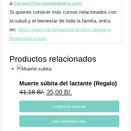
a
cursos@luciamipediatra.com
Si quieres conocer más cursos relacionados con
la salud y el bienestar de toda la familia, entra
en:
https://www.luciamipediatra.com/categoria-
producto/cursos/
Productos relacionados
Muerte súbita del lactante (Regalo)
El
El
41,18
B/.
35,00
B/.
precio
precio
COMPRAR PARA MI
original
actual
MÁS INFORMACIÓN
era:
es: