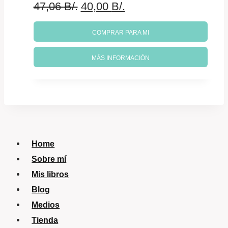
El
El
47,06
B/.
40,00
B/.
precio
precio
COMPRAR PARA MI
original
actual
MÁS INFORMACIÓN
era:
es:
47,06 B/..
40,00 B/..
Home
Sobre mí
Mis libros
Blog
Medios
Tienda