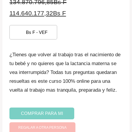
134.870.796,85
Bs F
El
El
114.640.177,32
Bs F
precio
precio
Bs F - VEF
original
actual
era:
es:
¿Tienes que volver al trabajo tras el nacimiento de
134.870.796,85Bs
114.640.177,32Bs
tu bebé y no quieres que la lactancia materna se
F.
F.
vea interrumpida? Todas tus preguntas quedaran
resueltas es este curso 100% online para una
vuelta al trabajo mas tranquila, preparada y feliz.
Vuelta
COMPRAR PARA MI
al
trabajo
REGALAR A OTRA PERSONA