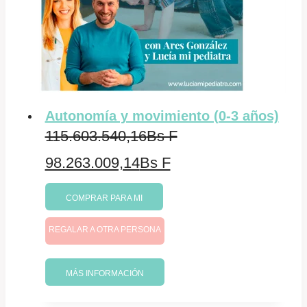
Autonomía y movimiento (0-3 años)
115.603.540,16
Bs F
El
El
98.263.009,14
Bs F
precio
precio
COMPRAR PARA MI
original
actual
REGALAR A OTRA PERSONA
era:
es:
115.603.540,16Bs
98.263.009,14Bs
MÁS INFORMACIÓN
F.
F.