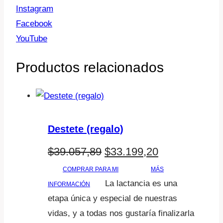
Instagram
Facebook
YouTube
Productos relacionados
Destete (regalo)
El
El
$
39.057,89
$
33.199,20
precio
precio
COMPRAR PARA MI
MÁS
La lactancia es una
INFORMACIÓN
original
actual
etapa única y especial de nuestras
era:
es:
vidas, y a todas nos gustaría finalizarla