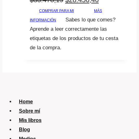
precio
precio
COMPRAR PARA MI
MÁS
Sabes lo que comes?
INFORMACIÓN
original
actual
Aprende a leer correctamente las
era:
es:
etiquetas de los productos de tu cesta
$33.478,19.
$28.456,46.
de la compra.
Home
Sobre mí
Mis libros
Blog
Medios