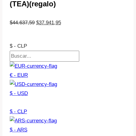
(TEA)(regalo)
El
El
$
44.637,59
$
37.941,95
precio
precio
original
actual
$ - CLP
era:
es:
$44.637,59.
$37.941,95.
€ - EUR
$ - USD
$ - CLP
$ - ARS