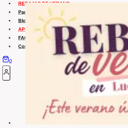
REBAJAS DE VERANO
Packs Verano
Blog
APP La Tribu
FAQS
Contacto
0