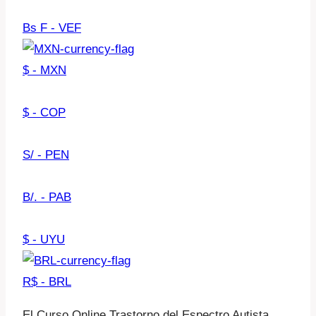
Bs F - VEF
$ - MXN
$ - COP
S/ - PEN
B/. - PAB
$ - UYU
R$ - BRL
El Curso Online Trastorno del Espectro Autista