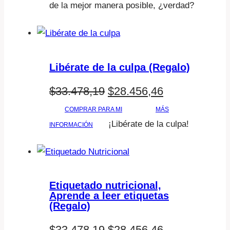
$39.057,89.
$33.199,20.
de la mejor manera posible, ¿verdad?
Libérate de la culpa (Regalo)
El
El
$
33.478,19
$
28.456,46
precio
precio
COMPRAR PARA MI
MÁS
¡Libérate de la culpa!
INFORMACIÓN
original
actual
era:
es:
$33.478,19.
$28.456,46.
Etiquetado nutricional,
Aprende a leer etiquetas
(Regalo)
El
El
$
33.478,19
$
28.456,46