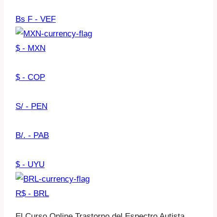
Bs F - VEF
$ - MXN
$ - COP
S/ - PEN
B/. - PAB
$ - UYU
R$ - BRL
El Curso Online Trastorno del Espectro Autista