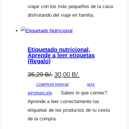
original
actual
viajar con los más pequeños de la casa
era:
es:
disfrutando del viaje en familia.
35,29 B/..
30,00 B/..
Etiquetado nutricional,
Aprende a leer etiquetas
(Regalo)
El
El
35,29
B/.
30,00
B/.
precio
precio
COMPRAR PARA MI
MÁS
Sabes lo que comes?
INFORMACIÓN
original
actual
Aprende a leer correctamente las
era:
es:
etiquetas de los productos de tu cesta
35,29 B/..
30,00 B/..
de la compra.