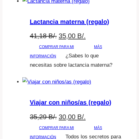
Lactancia materna (regalo)
El
El
41,18
B/.
35,00
B/.
precio
precio
COMPRAR PARA MI
MÁS
¿Sabes lo que
INFORMACIÓN
original
actual
necesitas sobre lactancia materna?
era:
es:
41,18 B/..
35,00 B/..
Viajar con niños/as (regalo)
El
El
35,29
B/.
30,00
B/.
precio
precio
COMPRAR PARA MI
MÁS
Todos los secretos para
INFORMACIÓN