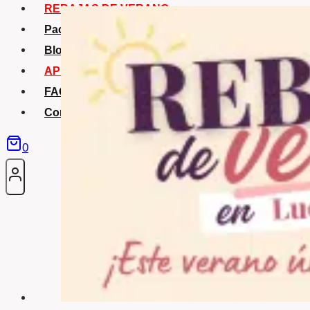
REBAJAS DE VERANO
Packs Verano
Blog
APP La Tribu
FAQS
Contacto
0