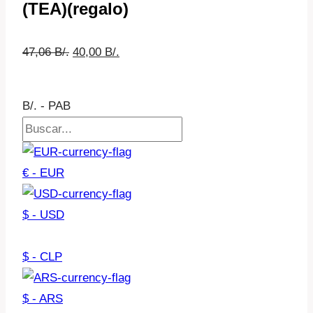
(TEA)(regalo)
El
El
47,06
B/.
40,00
B/.
precio
precio
original
actual
B/. - PAB
era:
es:
47,06 B/..
40,00 B/..
€ - EUR
$ - USD
$ - CLP
$ - ARS