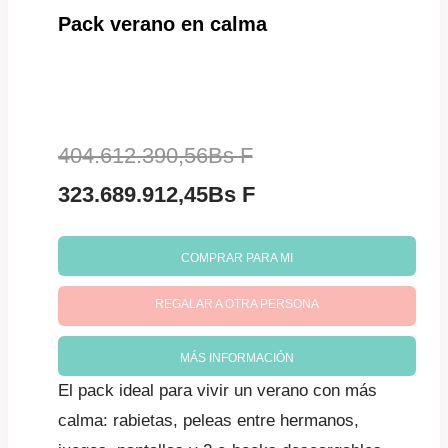
Pack verano en calma
El
404.612.390,56
Bs F
precio
El
323.689.912,45
Bs F
original
precio
COMPRAR PARA MI
era:
actual
REGALAR A OTRA PERSONA
404.612.390,56Bs
es:
F.
323.689.912,45Bs
MÁS INFORMACIÓN
F.
El pack ideal para vivir un verano con más
calma: rabietas, peleas entre hermanos,