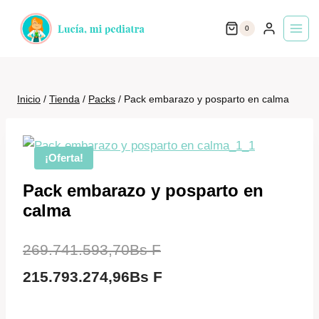
Saltar
0
al
contenido
Inicio
/
Tienda
/
Packs
/
Pack embarazo y posparto en calma
¡Oferta!
Pack embarazo y posparto en
calma
El
269.741.593,70
Bs F
precio
El
215.793.274,96
Bs F
original
precio