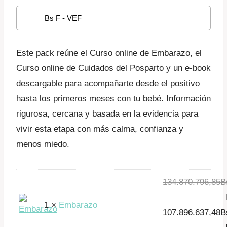
era:
actual
Bs F - VEF
269.741.593,70Bs
es:
F.
215.793.274,96Bs
Este pack reúne el Curso online de Embarazo, el
F.
Curso online de Cuidados del Posparto y un e-book
descargable para acompañarte desde el positivo
hasta los primeros meses con tu bebé. Información
rigurosa, cercana y basada en la evidencia para
vivir esta etapa con más calma, confianza y
menos miedo.
134.870.796,85
B
1 ×
Embarazo
El
107.896.637,48
B