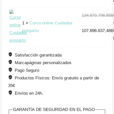
precio
original
El
era:
134.870.796,85
prec
B
1 ×
Curso online Cuidados
134.870.796,85B
actua
El
posparto
F.
107.896.637,48
es:
B
precio
107.
original
El
F.
era:
prec
Satisfacción garantizada
134.870.796,85B
actua
Marcapáginas personalizados
F.
es:
Pago Seguro
107.
Productos Físicos: Envío gratuito a partir de
F.
35€
Envíos en 24h.
GARANTÍA DE SEGURIDAD EN EL PAGO