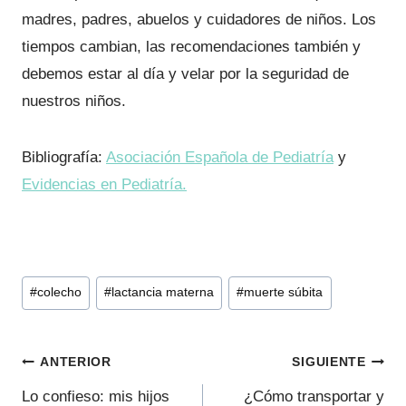
madres, padres, abuelos y cuidadores de niños. Los
tiempos cambian, las recomendaciones también y
debemos estar al día y velar por la seguridad de
nuestros niños.
Bibliografía:
Asociación Española de Pediatría
y
Evidencias en Pediatría.
Etiquetas
#
colecho
#
lactancia materna
#
muerte súbita
de
la
Navegación
entrada:
ANTERIOR
SIGUIENTE
de
Lo confieso: mis hijos
¿Cómo transportar y