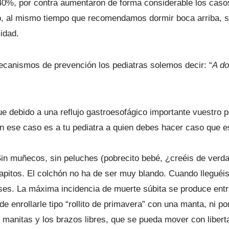
 40%, por contra aumentaron de forma considerable los casos
lo, al mismo tiempo que recomendamos dormir boca arriba, s
idad.
ecanismos de prevención los pediatras solemos decir: “
A do
ue debido a una reflujo gastroesofágico importante vuestro 
n ese caso es a tu pediatra a quien debes hacer caso que es
Sin muñecos, sin peluches (pobrecito bebé, ¿creéis de verd
rapitos. El colchón no ha de ser muy blando. Cuando lleguéi
ses. La máxima incidencia de muerte súbita se produce entr
de enrollarle tipo “rollito de primavera” con una manta, ni 
 manitas y los brazos libres, que se pueda mover con libert