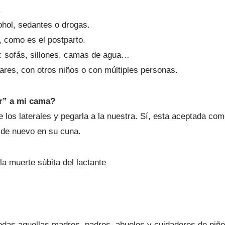
.
hol, sedantes o drogas.
 como es el postparto.
s: sofás, sillones, camas de agua…
ares, con otros niños o con múltiples personas.
ar” a mi cama?
 los laterales y pegarla a la nuestra. Sí, esta aceptada co
o de nuevo en su cuna.
la muerte súbita del lactante
todas aquellas madres, padres, abuelos y cuidadores de niñ