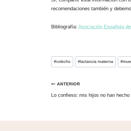
recomendaciones también y debemos e
Bibliografía:
Asociación Española de
Etiquetas
#
colecho
#
lactancia materna
#
muer
de
la
Navegación
entrada:
ANTERIOR
Lo confieso: mis hijos no han hecho
de
entradas