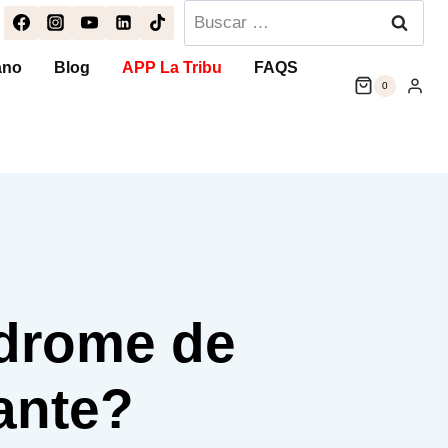
Buscar:
ano
Blog
APP La Tribu
FAQS
0
ndrome de
tante?