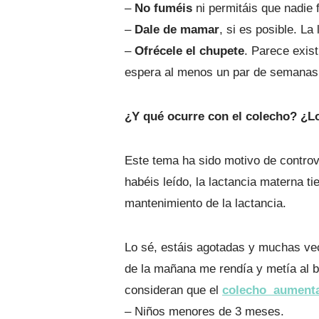
–
No fuméis
ni permitáis que nadie 
–
Dale de mamar
, si es posible. La
–
Ofrécele el chupete
. Parece exis
espera al menos un par de semanas h
¿Y qué ocurre con el colecho? ¿
Este tema ha sido motivo de controv
habéis leído, la lactancia materna ti
mantenimiento de la lactancia.
Lo sé, estáis agotadas y muchas vec
de la mañana me rendía y metía al be
consideran que el
colecho aumenta
– Niños menores de 3 meses.