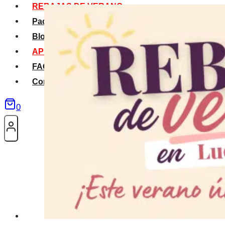
REBAJAS DE VERANO
Packs Verano
Blog
APP La Tribu
FAQS
Contacto
0