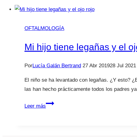
hijo
le
ha
OFTALMOLOGÍA
entrado
algo
Mi hijo tiene legañas y el oj
en
el
ojo!
Por
Lucía Galán Bertrand
27 Abr 2019
28 Jul 2021
Cuerpo
El niño se ha levantado con legañas. ¿Y esto? 
extraño.
las han hecho prácticamente todos los padres y
Mi
Leer más
hijo
tiene
legañas