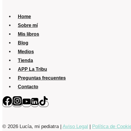
y
el
Home
ojo
Sobre mí
rojo
Mis libros
Blog
Medios
Tienda
APP La Tribu
Preguntas frecuentes
Contacto
© 2026 Lucía, mi pediatra |
Aviso Legal
|
Política de Cooki