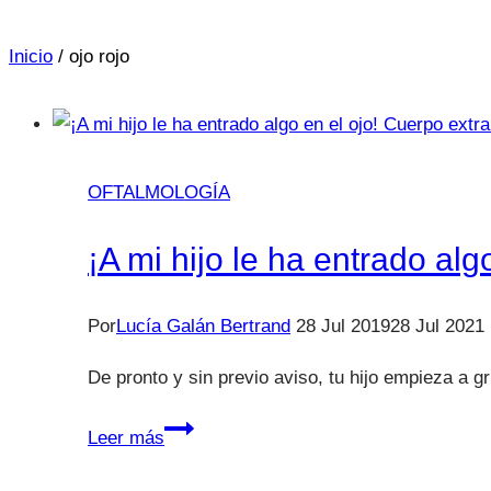
Inicio
/
ojo rojo
OFTALMOLOGÍA
¡A mi hijo le ha entrado alg
Por
Lucía Galán Bertrand
28 Jul 2019
28 Jul 2021
De pronto y sin previo aviso, tu hijo empieza a g
¡A
Leer más
mi