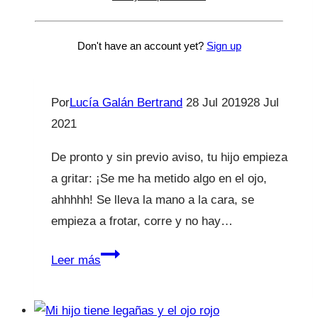
¡A mi hijo le ha entrado
algo en el ojo! Cuerpo
Don't have an account yet?
Sign up
extraño.
Por
Lucía Galán Bertrand
28 Jul 2019
28 Jul
2021
De pronto y sin previo aviso, tu hijo empieza
a gritar: ¡Se me ha metido algo en el ojo,
ahhhhh! Se lleva la mano a la cara, se
empieza a frotar, corre y no hay…
¡A
Leer más
mi
hijo
le