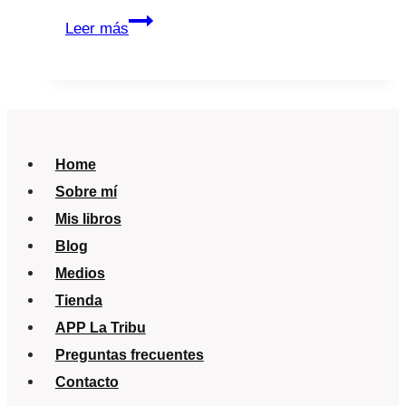
Mi
Leer más
hijo
tiene
legañas
y
el
Home
ojo
Sobre mí
rojo
Mis libros
Blog
Medios
Tienda
APP La Tribu
Preguntas frecuentes
Contacto