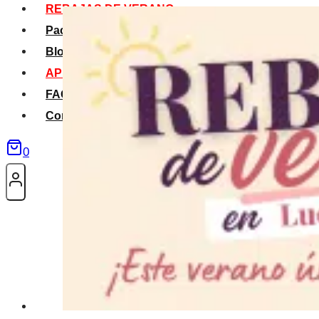
REBAJAS DE VERANO
Packs Verano
Blog
APP La Tribu
FAQS
Contacto
0