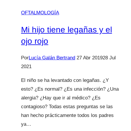
ha
OFTALMOLOGÍA
entrado
algo
Mi hijo tiene legañas y el
en
ojo rojo
el
ojo!
Por
Lucía Galán Bertrand
27 Abr 2019
28 Jul
Cuerpo
2021
extraño.
El niño se ha levantado con legañas. ¿Y
esto? ¿Es normal? ¿Es una infección? ¿Una
alergia? ¿Hay que ir al médico? ¿Es
contagioso? Todas estas preguntas se las
han hecho prácticamente todos los padres
ya…