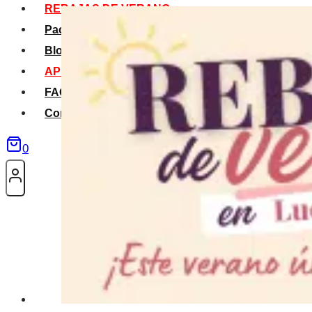
REBAJAS DE VERANO
Packs Verano
Blog
APP La Tribu
FAQS
Contacto
0