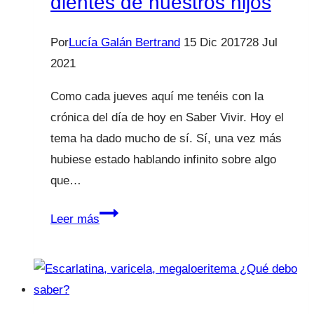
dientes de nuestros hijos
Por
Lucía Galán Bertrand
15 Dic 2017
28 Jul
2021
Como cada jueves aquí me tenéis con la
crónica del día de hoy en Saber Vivir. Hoy el
tema ha dado mucho de sí. Sí, una vez más
hubiese estado hablando infinito sobre algo
que…
Verdades
Leer más
y
mentiras
de
los