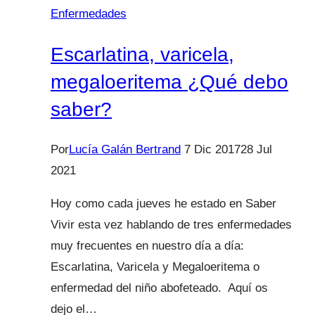
dientes
Enfermedades
de
nuestros
Escarlatina, varicela,
hijos
megaloeritema ¿Qué debo
saber?
Por
Lucía Galán Bertrand
7 Dic 2017
28 Jul
2021
Hoy como cada jueves he estado en Saber
Vivir esta vez hablando de tres enfermedades
muy frecuentes en nuestro día a día:
Escarlatina, Varicela y Megaloeritema o
enfermedad del niño abofeteado. Aquí os
dejo el…