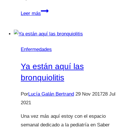
Escarlatina,
Leer más
varicela,
megaloeritema
¿Qué
debo
Enfermedades
saber?
Ya están aquí las
bronquiolitis
Por
Lucía Galán Bertrand
29 Nov 2017
28 Jul
2021
Una vez más aquí estoy con el espacio
semanal dedicado a la pediatría en Saber