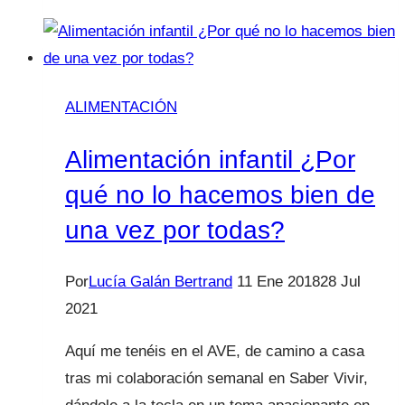
me
duele
la
barriga.
ALIMENTACIÓN
No
quiero
Alimentación infantil ¿Por
ir
qué no lo hacemos bien de
al
una vez por todas?
cole”
Por
Lucía Galán Bertrand
11 Ene 2018
28 Jul
2021
Aquí me tenéis en el AVE, de camino a casa
tras mi colaboración semanal en Saber Vivir,