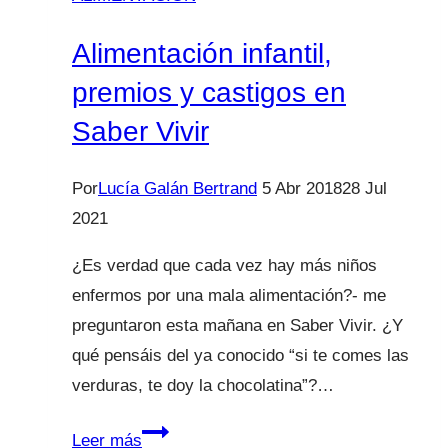
Alimentación infantil,
premios y castigos en
Saber Vivir
Por
Lucía Galán Bertrand
5 Abr 2018
28 Jul
2021
¿Es verdad que cada vez hay más niños
enfermos por una mala alimentación?- me
preguntaron esta mañana en Saber Vivir. ¿Y
qué pensáis del ya conocido “si te comes las
verduras, te doy la chocolatina”?…
Alimentación
Leer más