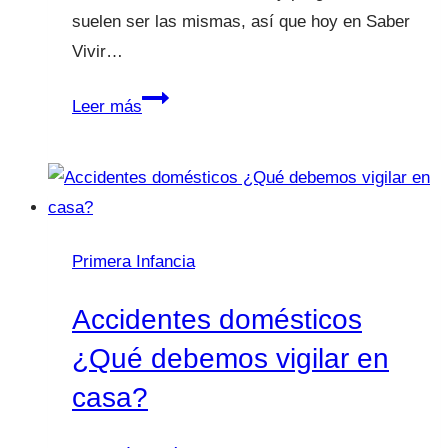
suelen ser las mismas, así que hoy en Saber
Vivir…
Alimentación
Leer más
en
la
diarrea
y
el
Primera Infancia
estreñimiento
Accidentes domésticos
¿Qué debemos vigilar en
casa?