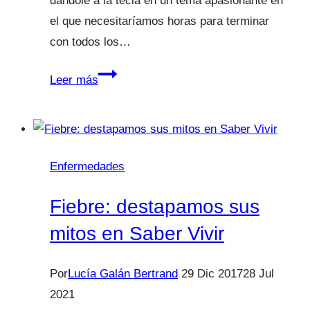
dándole a la tecla en un tema apasionante en
el que necesitaríamos horas para terminar
con todos los…
Alimentación
Leer más
infantil
¿Por
qué
no
Enfermedades
lo
hacemos
Fiebre: destapamos sus
bien
mitos en Saber Vivir
de
una
Por
Lucía Galán Bertrand
29 Dic 2017
28 Jul
vez
2021
por