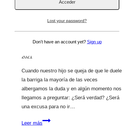
“Mamá, papá me duele la
barriga. No quiero ir al
Lost your password?
cole”
Don't have an account yet?
Sign up
Por
Lucía Galán Bertrand
18 Ene 2018
2 Ago
2021
Cuando nuestro hijo se queja de que le duele
la barriga la mayoría de las veces
albergamos la duda y en algún momento nos
llegamos a preguntar: ¿Será verdad? ¿Será
una excusa para no ir…
“Mamá,
Leer más
papá