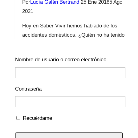
Por
Lucía Galán Bertrand
25 Ene 2018
5 Ago
2021
Hoy en Saber Vivir hemos hablado de los
accidentes domésticos. ¿Quién no ha tenido
que salir corriendo en alguna ocasión a
urgencias porque su hijo se ha caído, se ha
Nombre de usuario o correo electrónico
quemado o se ha hecho…
Accidentes
Leer más
domésticos
Contraseña
¿Qué
debemos
vigilar
Recuérdame
en
Enfermedades
casa?