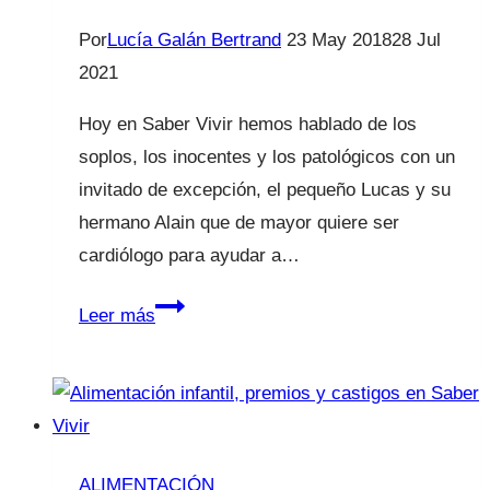
Por
Lucía Galán Bertrand
23 May 2018
28 Jul
2021
Hoy en Saber Vivir hemos hablado de los
soplos, los inocentes y los patológicos con un
invitado de excepción, el pequeño Lucas y su
hermano Alain que de mayor quiere ser
cardiólogo para ayudar a…
Mi
Leer más
hijo
tiene
un
soplo
ALIMENTACIÓN