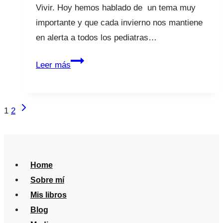
Vivir. Hoy hemos hablado de un tema muy
importante y que cada invierno nos mantiene
en alerta a todos los pediatras…
Ya
Leer más
están
aquí
las
Navegación
Siguiente
1
2
bronquiolitis
página
de
página
Home
Sobre mí
Mis libros
Blog