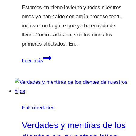
todas?
Estamos en pleno invierno y todos nuestros
niños ya han caído con algún proceso febril,
incluso con la gripe que ya ha entrado de
lleno. Como cada año, son los niños los
primeros afectados. En…
Fiebre:
Leer más
destapamos
sus
mitos
en
Saber
Enfermedades
Vivir
Verdades y mentiras de los