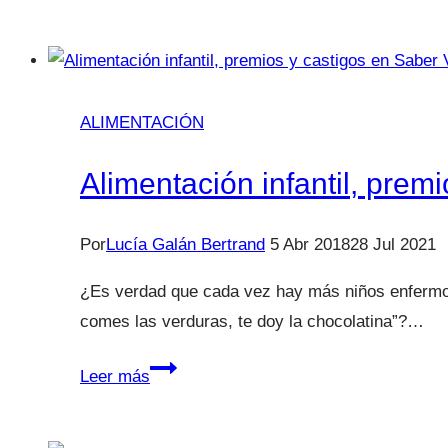
hijo
tiene
un
soplo
ALIMENTACIÓN
Alimentación infantil, premi
Por
Lucía Galán Bertrand
5 Abr 2018
28 Jul 2021
¿Es verdad que cada vez hay más niños enfermos
comes las verduras, te doy la chocolatina”?…
Alimentación
Leer más
infantil,
premios