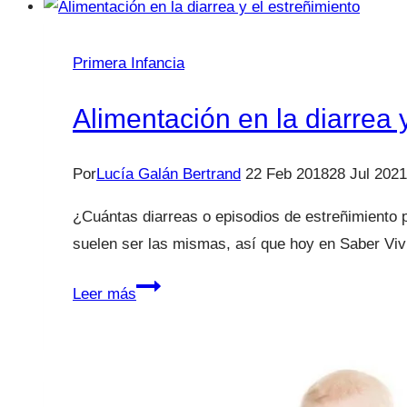
y
castigos
Primera Infancia
en
Saber
Alimentación en la diarrea 
Vivir
Por
Lucía Galán Bertrand
22 Feb 2018
28 Jul 2021
¿Cuántas diarreas o episodios de estreñimiento p
suelen ser las mismas, así que hoy en Saber Vi
Alimentación
Leer más
en
la
diarrea
y