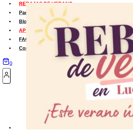
REBAJAS DE VERANO
Packs Verano
Blog
APP La Tribu
FAQS
Contacto
0