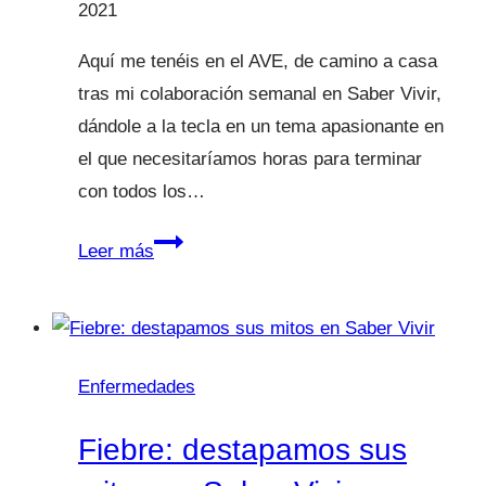
2021
Aquí me tenéis en el AVE, de camino a casa
tras mi colaboración semanal en Saber Vivir,
dándole a la tecla en un tema apasionante en
el que necesitaríamos horas para terminar
con todos los…
Alimentación
Leer más
infantil
¿Por
qué
no
Enfermedades
lo
hacemos
Fiebre: destapamos sus
bien