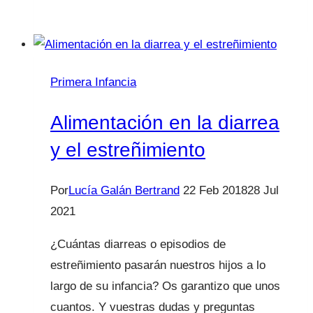
infantil,
premios
y
castigos
Primera Infancia
en
Saber
Alimentación en la diarrea
Vivir
y el estreñimiento
Por
Lucía Galán Bertrand
22 Feb 2018
28 Jul
2021
¿Cuántas diarreas o episodios de
estreñimiento pasarán nuestros hijos a lo
largo de su infancia? Os garantizo que unos
cuantos. Y vuestras dudas y preguntas