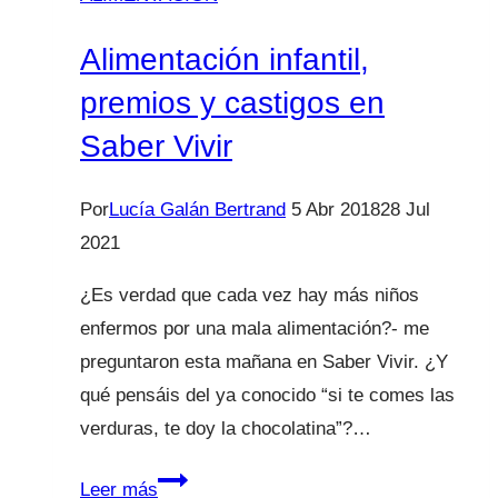
Alimentación infantil,
premios y castigos en
Saber Vivir
Por
Lucía Galán Bertrand
5 Abr 2018
28 Jul
2021
¿Es verdad que cada vez hay más niños
enfermos por una mala alimentación?- me
preguntaron esta mañana en Saber Vivir. ¿Y
qué pensáis del ya conocido “si te comes las
verduras, te doy la chocolatina”?…
Alimentación
Leer más