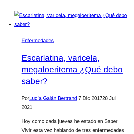
y
mentiras
de
los
dientes
Enfermedades
de
nuestros
Escarlatina, varicela,
hijos
megaloeritema ¿Qué debo
saber?
Por
Lucía Galán Bertrand
7 Dic 2017
28 Jul
2021
Hoy como cada jueves he estado en Saber
Vivir esta vez hablando de tres enfermedades