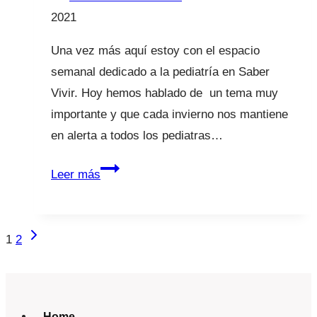
2021
Una vez más aquí estoy con el espacio
semanal dedicado a la pediatría en Saber
Vivir. Hoy hemos hablado de un tema muy
importante y que cada invierno nos mantiene
en alerta a todos los pediatras…
Ya
Leer más
están
aquí
las
Navegación
Siguiente
1
2
bronquiolitis
página
de
página
Home