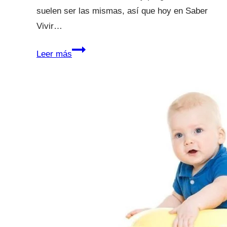
suelen ser las mismas, así que hoy en Saber
Vivir…
Alimentación
Leer más
en
la
diarrea
y
el
estreñimiento