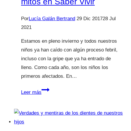
mitos en Saber Vivir
de
una
Por
Lucía Galán Bertrand
29 Dic 2017
28 Jul
vez
2021
por
todas?
Estamos en pleno invierno y todos nuestros
niños ya han caído con algún proceso febril,
incluso con la gripe que ya ha entrado de
lleno. Como cada año, son los niños los
primeros afectados. En…
Fiebre:
Leer más
destapamos
sus
mitos
en