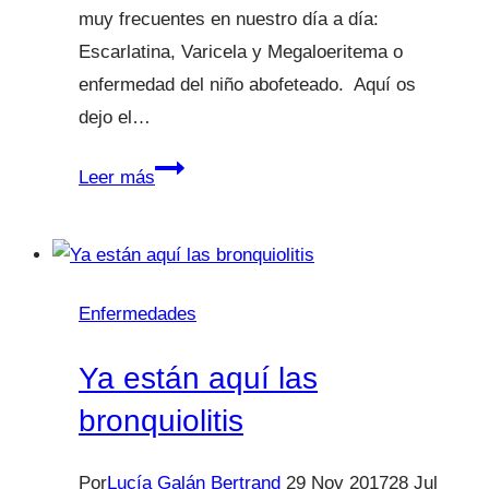
muy frecuentes en nuestro día a día:
Escarlatina, Varicela y Megaloeritema o
enfermedad del niño abofeteado. Aquí os
dejo el…
Escarlatina,
Leer más
varicela,
megaloeritema
¿Qué
debo
Enfermedades
saber?
Ya están aquí las
bronquiolitis
Por
Lucía Galán Bertrand
29 Nov 2017
28 Jul