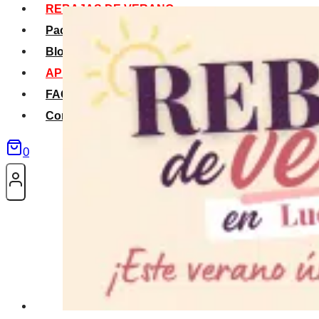
REBAJAS DE VERANO
Packs Verano
Blog
APP La Tribu
FAQS
Contacto
0