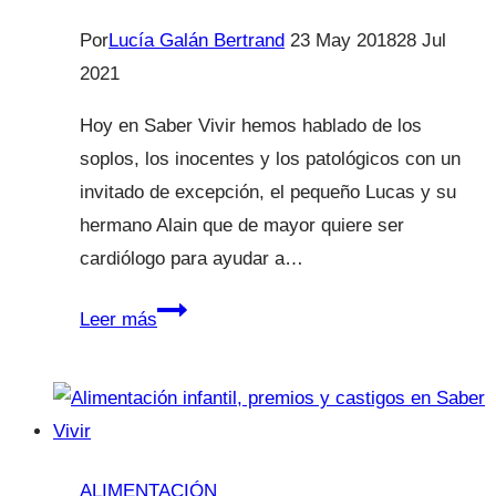
Por
Lucía Galán Bertrand
23 May 2018
28 Jul
2021
Hoy en Saber Vivir hemos hablado de los
soplos, los inocentes y los patológicos con un
invitado de excepción, el pequeño Lucas y su
hermano Alain que de mayor quiere ser
cardiólogo para ayudar a…
Mi
Leer más
hijo
tiene
un
soplo
ALIMENTACIÓN