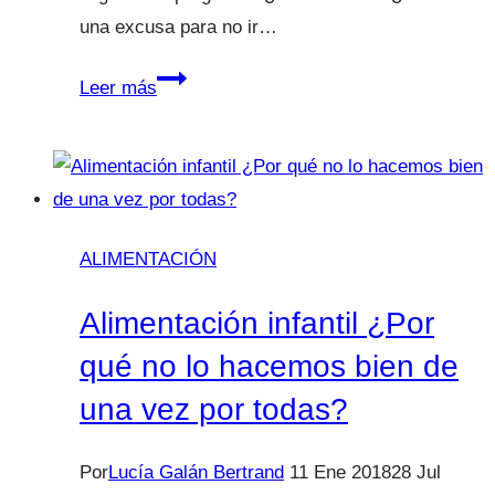
una excusa para no ir…
“Mamá,
Leer más
papá
me
duele
la
barriga.
ALIMENTACIÓN
No
quiero
Alimentación infantil ¿Por
ir
qué no lo hacemos bien de
al
una vez por todas?
cole”
Por
Lucía Galán Bertrand
11 Ene 2018
28 Jul