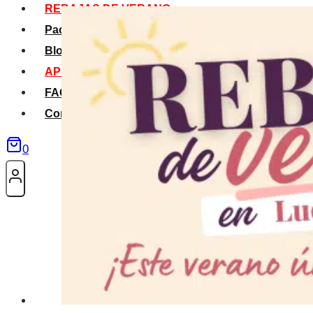
REBAJAS DE VERANO
Packs Verano
Blog
APP La Tribu
FAQS
Contacto
0