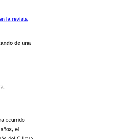
n la revista
tando de una
ra.
a ocurrido
años, el
más del C lleva