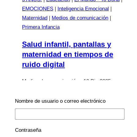
EMOCIONES
|
Inteligencia Emocional
|
Maternidad
|
Medios de comunicación
|
Primera Infancia
Salud infantil, pantallas y
maternidad en tiempos de
ruido digital
10 Dic 2025
12 Dic 2025
Nombre de usuario o correo electrónico
Una conversación necesaria sobre infancia,
salud y redes sociales En un momento en el
que las familias navegan entre miles de
Contraseña
consejos contradictorios, bulos que se