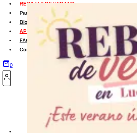
REBAJAS DE VERANO
Packs Verano
Blog
APP La Tribu
FAQS
Contacto
0