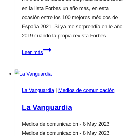
en la lista Forbes un año más, en esta
ocasión entre los 100 mejores médicos de
España 2021. Si ya me sorprendía en le año
2019 cuando la propia revista Forbes…
Lista
Leer más
FORBES
2021
los
100
La Vanguardia
|
Medios de comunicación
mejores
médicos
La Vanguardia
8 May 2023
8 May 2023