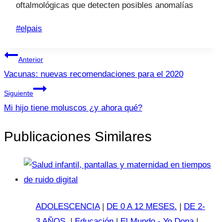
oftalmológicas que detecten posibles anomalías
Etiquetas
#
elpais
de
Navegación
la
Anterior
entrada:
de
Vacunas: nuevas recomendaciones para el 2020
entradas
Siguiente
Mi hijo tiene moluscos ¿y ahora qué?
Publicaciones Similares
ADOLESCENCIA
|
DE 0 A 12 MESES.
|
DE 2-
3 AÑOS.
|
Educación
|
El Mundo - Yo Dona
|