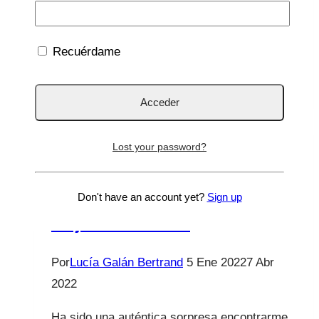
viralizan en segundos y una presión social
creciente sobre…
Recuérdame
Salud
Leer más
infantil,
pantallas
y
Lost your password?
maternidad
Forbes
en
tiempos
Lista FORBES 2021 los 100
Don't have an account yet?
Sign up
de
mejores médicos
ruido
digital
Por
Lucía Galán Bertrand
5 Ene 2022
7 Abr
2022
Ha sido una auténtica sorpresa encontrarme