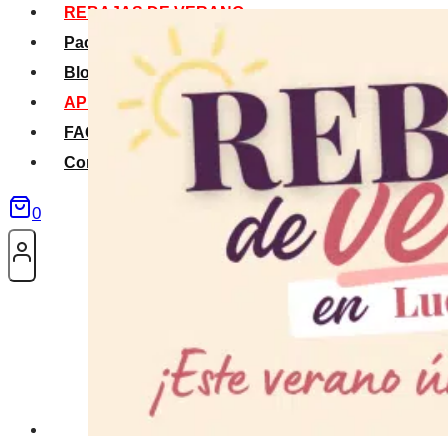
REBAJAS DE VERANO
Packs Verano
Blog
APP La Tribu
FAQS
Contacto
0