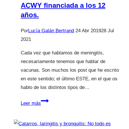
ACWY financiada a los 12
años.
Por
Lucía Galán Bertrand
24 Abr 2019
28 Jul
2021
Cada vez que hablamos de meningitis,
necesariamente tenemos que hablar de
vacunas. Son muchos los post que he escrito
en este sentido; el último ESTE, en el que os
hablo de los distintos tipos de…
Vacuna
Leer más
frente
a
Meningitis