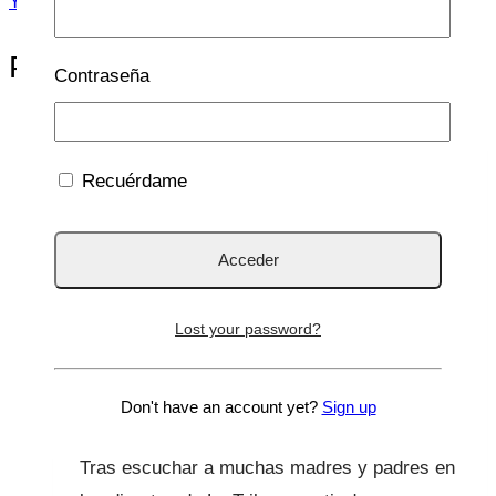
Y por fin llega mi semana de descanso
Publicaciones Similares
Contraseña
Recuérdame
ADOLESCENCIA
|
Crianza y familia
|
La Tribu
|
Organización familiar
|
Seguridad
Señales de alerta de adicción
al móvil
Lost your password?
Por
Lucía Galán Bertrand
19 Mar 2026
27 Mar
Don't have an account yet?
Sign up
2026
Tras escuchar a muchas madres y padres en