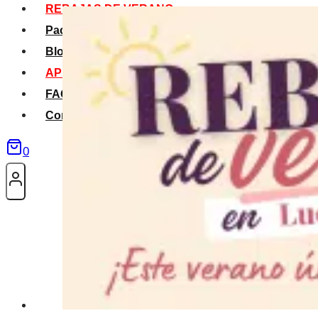
REBAJAS DE VERANO
Packs Verano
Blog
APP La Tribu
FAQS
Contacto
0