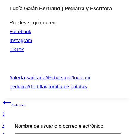
Lucía Galán Bertrand | Pediatra y Escritora
Puedes seguirme en:
Facebook
Instagram
TikTok
Etiquetas
#
alerta sanitaria
#
Botulismo
#
lucia mi
de
pediatra
#
Tortilla
#
Tortilla de patatas
la
Navegación
entrada:
Anterior
de
Bebés y aire acondicionado
entradas
Nombre de usuario o correo electrónico
Siguiente