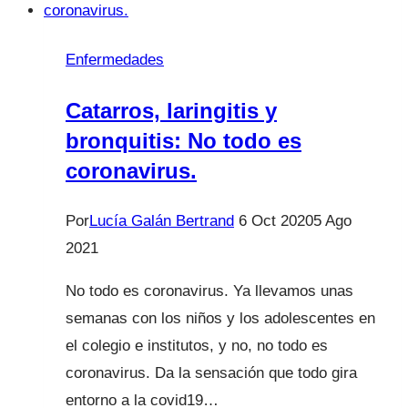
ACWY
financiada
Enfermedades
a
los
Catarros, laringitis y
12
bronquitis: No todo es
años.
coronavirus.
Por
Lucía Galán Bertrand
6 Oct 2020
5 Ago
2021
No todo es coronavirus. Ya llevamos unas
semanas con los niños y los adolescentes en
el colegio e institutos, y no, no todo es
coronavirus. Da la sensación que todo gira
entorno a la covid19…