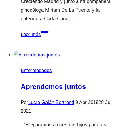
Creciendo Madrid y junto a mi compañera
ginecóloga Miriam De La Puente y la
enfermera Carla Cano…
¡Posparto!
Leer más
¿Quién
nos
prepara
para
Enfermedades
ser
padres?
Aprendemos juntos
Por
Lucía Galán Bertrand
9 Abr 2019
28 Jul
2021
“Preparamos a nuestros hijos para los