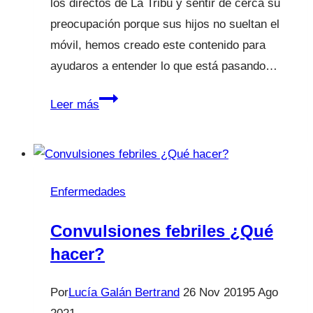
los directos de La Tribu y sentir de cerca su
preocupación porque sus hijos no sueltan el
móvil, hemos creado este contenido para
ayudaros a entender lo que está pasando…
Señales
Leer más
de
alerta
de
adicción
Enfermedades
al
móvil
Convulsiones febriles ¿Qué
hacer?
Por
Lucía Galán Bertrand
26 Nov 2019
5 Ago