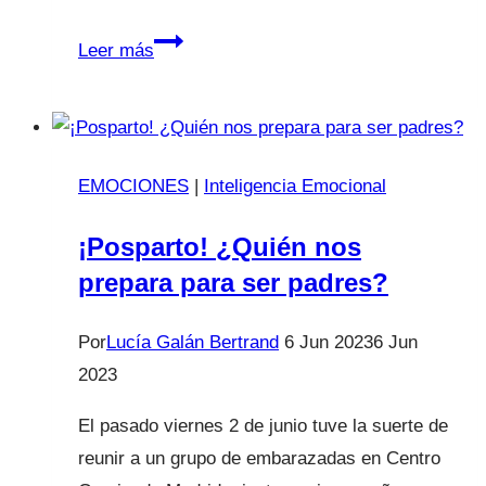
Catarros,
Leer más
laringitis
y
bronquitis:
No
EMOCIONES
|
Inteligencia Emocional
todo
es
¡Posparto! ¿Quién nos
coronavirus.
prepara para ser padres?
Por
Lucía Galán Bertrand
6 Jun 2023
6 Jun
2023
El pasado viernes 2 de junio tuve la suerte de
reunir a un grupo de embarazadas en Centro