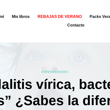
mí
Mis libros
REBAJAS DE VERANO
Packs Ver
Contacto
ENFERMEDADES
litis vírica, bact
s” ¿Sabes la dife