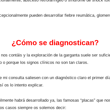
pcionalmente, absceso retrofaríngeo o síndrome de shock tóx
epcionalmente pueden desarrollar fiebre reumática, glomerul
¿Cómo se diagnostican?
os contáis y la exploración de la garganta suele ser sufici
o o porque los signos clínicos no son tan claros.
e mi consulta saliesen con un diagnóstico claro el primer d
 os lo intento explicar.
ícilmente habrá desarrollado ya, las famosas “placas” que no
stos casos siempre os solemos decir: