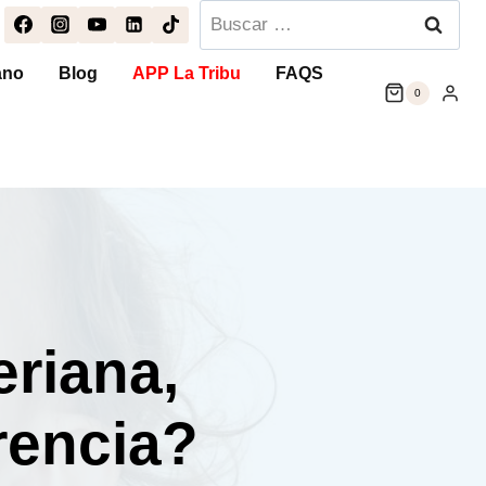
Buscar:
ano
Blog
APP La Tribu
FAQS
0
eriana,
rencia?