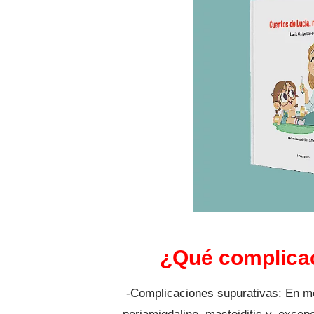
¿Qué complicac
-Complicaciones supurativas: En me