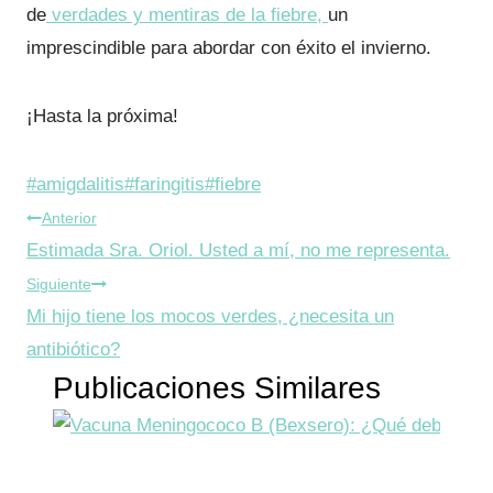
de
verdades y mentiras de la fiebre,
un
imprescindible para abordar con éxito el invierno.
¡Hasta la próxima!
Etiquetas
#
amigdalitis
#
faringitis
#
fiebre
Navegación
de
Anterior
la
Estimada Sra. Oriol. Usted a mí, no me representa.
de
entrada:
Siguiente
entradas
Mi hijo tiene los mocos verdes, ¿necesita un
antibiótico?
Publicaciones Similares