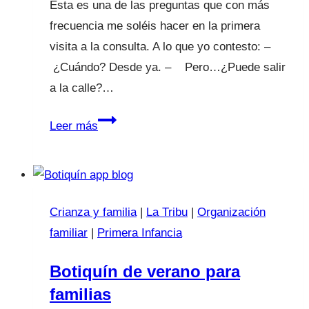
Esta es una de las preguntas que con más
frecuencia me soléis hacer en la primera
visita a la consulta. A lo que yo contesto: –
¿Cuándo? Desde ya. – Pero…¿Puede salir
a la calle?…
Tengo
Leer más
un
recién
nacido
¿Cuándo
Crianza y familia
|
La Tribu
|
Organización
puede
familiar
|
Primera Infancia
salir
a
Botiquín de verano para
la
familias
calle?