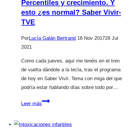
Percentiles y crecimiento. Y
esto ¿es normal? Saber Vivir-
TVE
Por
Lucía Galán Bertrand
16 Nov 2017
28 Jul
2021
Como cada jueves, aquí me tenéis en el tren
de vuelta dándole a la tecla, tras el programa
de hoy en Saber Vivir. Tema con miga del que
podría estar hablando días sobre todo por…
Percentiles
Leer más
y
crecimiento.
Y