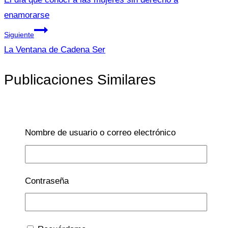
de
enamorarse
entradas
Siguiente
La Ventana de Cadena Ser
Publicaciones Similares
Nombre de usuario o correo electrónico
Primera Infancia
Alimentación en la diarrea y
el estreñimiento
Contraseña
Por
Lucía Galán Bertrand
22 Feb 2018
28 Jul
2021