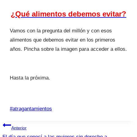
¿Qué alimentos debemos evitar?
Vamos con la pregunta del millón y con esos
alimentos que debemos evitar en los primeros
años. Pincha sobre la imagen para acceder a ellos.
Hasta la próxima.
Etiquetas
#
atragantamientos
de
Navegación
la
Anterior
entrada:
El día que conocí a las mujeres sin derecho a