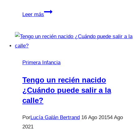
Los
Leer más
niños
podrán
salir
a
la
Primera Infancia
calle
pero…
Tengo un recién nacido
¿Cuándo puede salir a la
calle?
Por
Lucía Galán Bertrand
16 Ago 2015
4 Ago
2021