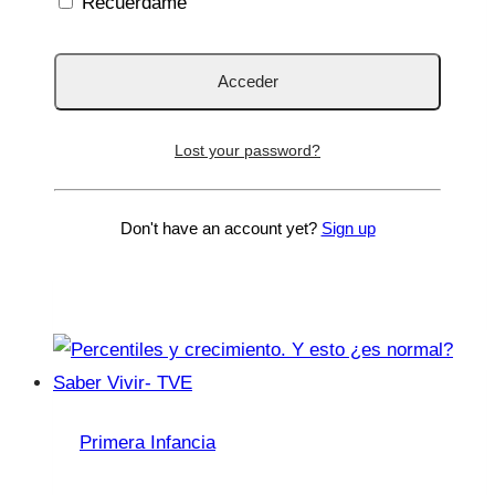
Recuérdame
¿Cuántas diarreas o episodios de
estreñimiento pasarán nuestros hijos a lo
largo de su infancia? Os garantizo que unos
cuantos. Y vuestras dudas y preguntas
Lost your password?
suelen ser las mismas, así que hoy en Saber
Vivir…
Don't have an account yet?
Sign up
Alimentación
Leer más
en
la
diarrea
y
el
Primera Infancia
estreñimiento