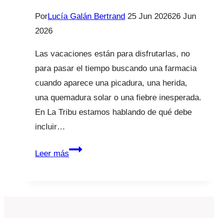
Por
Lucía Galán Bertrand
25 Jun 2026
26 Jun
2026
Las vacaciones están para disfrutarlas, no
para pasar el tiempo buscando una farmacia
cuando aparece una picadura, una herida,
una quemadura solar o una fiebre inesperada.
En La Tribu estamos hablando de qué debe
incluir…
Botiquín
Leer más
de
verano
para
familias