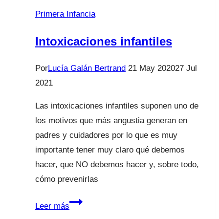
esto
Primera Infancia
¿es
normal?
Intoxicaciones infantiles
Saber
Vivir-
Por
Lucía Galán Bertrand
21 May 2020
27 Jul
TVE
2021
Las intoxicaciones infantiles suponen uno de
los motivos que más angustia generan en
padres y cuidadores por lo que es muy
importante tener muy claro qué debemos
hacer, que NO debemos hacer y, sobre todo,
cómo prevenirlas
Intoxicaciones
Leer más
infantiles