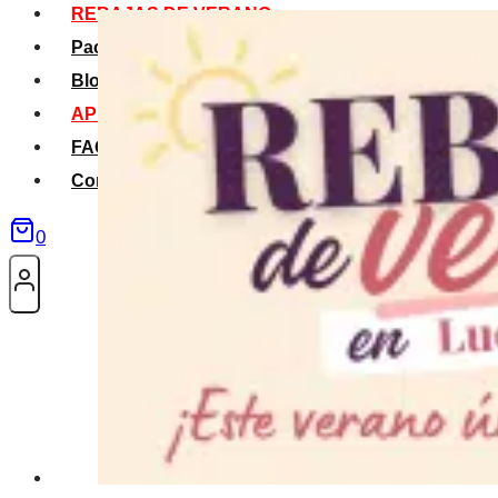
REBAJAS DE VERANO
Packs Verano
Blog
APP La Tribu
FAQS
Contacto
0