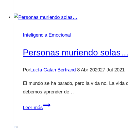
sanitarios
estamos
agotados
Inteligencia Emocional
Personas muriendo solas
Por
Lucía Galán Bertrand
8 Abr 2020
27 Jul 2021
El mundo se ha parado, pero la vida no. La vida d
debemos aprender de…
Personas
Leer más
muriendo
solas…