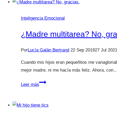
Inteligencia Emocional
¿Madre multitarea? No, gra
Por
Lucía Galán Bertrand
22 Sep 2019
27 Jul 202
Cuando mis hijos eran pequeñitos me vanagloriab
mejor madre, ni me hacía más feliz. Ahora, con
¿Madre
Leer más
multitarea?
No,
gracias.