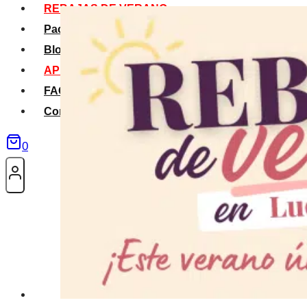
REBAJAS DE VERANO
Packs Verano
Blog
APP La Tribu
FAQS
Contacto
0