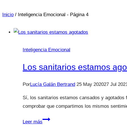
Inicio
/
Inteligencia Emocional
- Página 4
Inteligencia Emocional
Los sanitarios estamos ag
Por
Lucía Galán Bertrand
25 May 2020
27 Jul 202
Sí, los sanitarios estamos cansados y agotados f
comprobar que compartimos los mismos sentimi
Los
Leer más