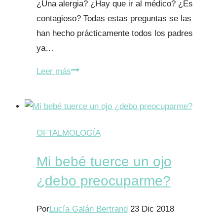
¿Una alergia? ¿Hay que ir al médico? ¿Es
contagioso? Todas estas preguntas se las
han hecho prácticamente todos los padres
ya…
Mi
Leer más
hijo
tiene
legañas
y
OFTALMOLOGÍA
el
Mi bebé tuerce un ojo
ojo
rojo
¿debo preocuparme?
Por
Lucía Galán Bertrand
23 Dic 2018