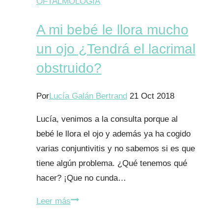
OFTALMOLOGÍA
A mi bebé le llora mucho
un ojo ¿Tendrá el lacrimal
obstruido?
Por
Lucía Galán Bertrand
21 Oct 2018
Lucía, venimos a la consulta porque al
bebé le llora el ojo y además ya ha cogido
varias conjuntivitis y no sabemos si es que
tiene algún problema. ¿Qué tenemos qué
hacer? ¡Que no cunda…
A
Leer más
mi