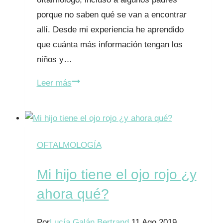
porque no saben qué se van a encontrar
allí. Desde mi experiencia he aprendido
que cuánta más información tengan los
niños y…
¿Cómo
Leer más
es
la
consulta
con
OFTALMOLOGÍA
el
Mi hijo tiene el ojo rojo ¿y
oftalmólogo
infantil?
ahora qué?
Por
Lucía Galán Bertrand
11 Ago 2019