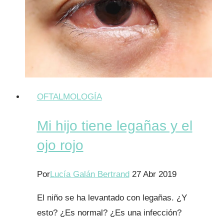
algo
en
el
ojo!
Cuerpo
extraño.
OFTALMOLOGÍA
Mi hijo tiene legañas y el
ojo rojo
Por
Lucía Galán Bertrand
27 Abr 2019
El niño se ha levantado con legañas. ¿Y
esto? ¿Es normal? ¿Es una infección?