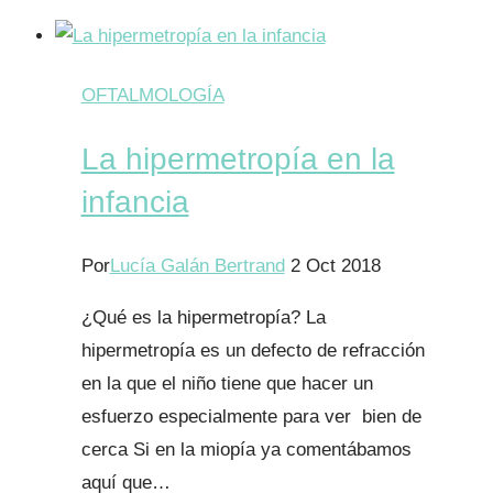
bebé
le
llora
OFTALMOLOGÍA
mucho
La hipermetropía en la
un
ojo
infancia
¿Tendrá
el
Por
Lucía Galán Bertrand
2 Oct 2018
lacrimal
¿Qué es la hipermetropía? La
obstruido?
hipermetropía es un defecto de refracción
en la que el niño tiene que hacer un
esfuerzo especialmente para ver bien de
cerca Si en la miopía ya comentábamos
aquí que…