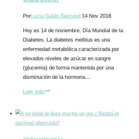
Por
Lucía Galán Bertrand
14 Nov 2018
Hoy es 14 de noviembre, Día Mundial de la
Diabetes. La diabetes mellitus es una
enfermedad metabólica caracterizada por
elevados niveles de azúcar en sangre
(glucemia) de forma mantenida por una
disminución de la hormona…
Los
Leer más
niños
también
tienen
diabetes.