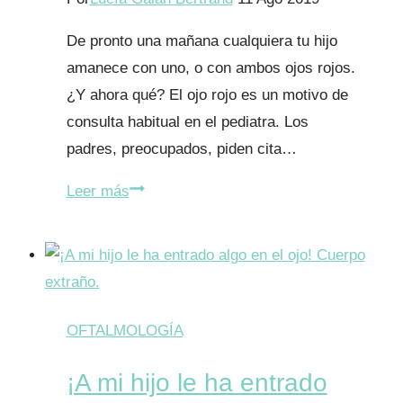
De pronto una mañana cualquiera tu hijo
amanece con uno, o con ambos ojos rojos.
¿Y ahora qué? El ojo rojo es un motivo de
consulta habitual en el pediatra. Los
padres, preocupados, piden cita…
Mi
Leer más
hijo
tiene
el
ojo
rojo
OFTALMOLOGÍA
¿y
¡A mi hijo le ha entrado
ahora