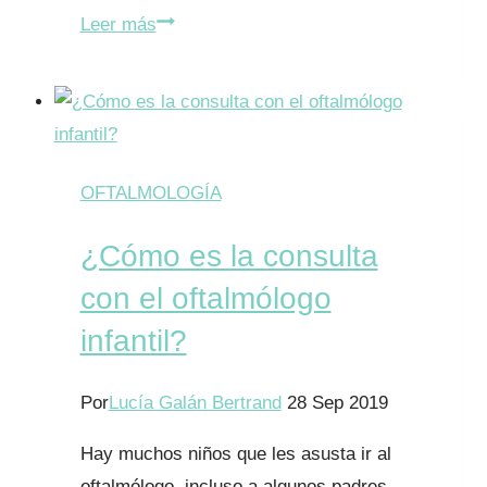
Conjuntivitis
Leer más
en
la
infancia:
¿Qué
debes
OFTALMOLOGÍA
saber?
¿Cómo es la consulta
con el oftalmólogo
infantil?
Por
Lucía Galán Bertrand
28 Sep 2019
Hay muchos niños que les asusta ir al
oftalmólogo, incluso a algunos padres