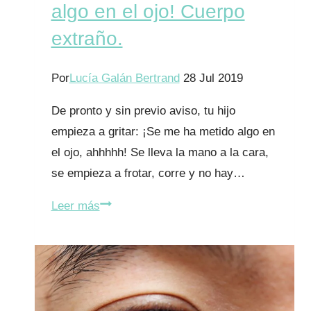
qué?
algo en el ojo! Cuerpo
extraño.
Por
Lucía Galán Bertrand
28 Jul 2019
De pronto y sin previo aviso, tu hijo
empieza a gritar: ¡Se me ha metido algo en
el ojo, ahhhhh! Se lleva la mano a la cara,
se empieza a frotar, corre y no hay…
¡A
Leer más
mi
hijo
le
ha
entrado