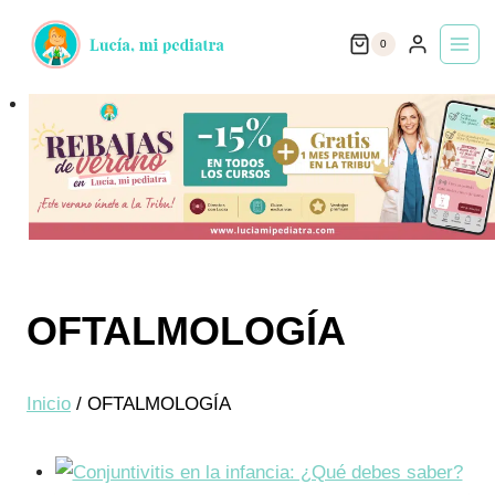
Saltar
0
al
contenido
OFTALMOLOGÍA
Inicio
/
OFTALMOLOGÍA