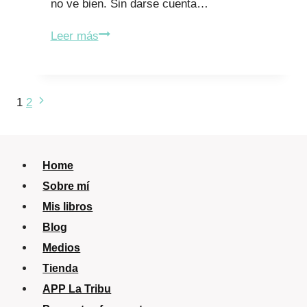
no ve bien. Sin darse cuenta…
¿Tú
Leer más
hijo
se
frota
Navegación
Siguiente
1
2
mucho
página
de
los
página
ojos?
Home
Sobre mí
Mis libros
Blog
Medios
Tienda
APP La Tribu