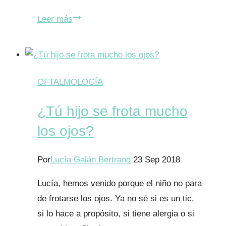
La
Leer más
hipermetropía
en
la
infancia
OFTALMOLOGÍA
¿Tú hijo se frota mucho
los ojos?
Por
Lucía Galán Bertrand
23 Sep 2018
Lucía, hemos venido porque el niño no para
de frotarse los ojos. Ya no sé si es un tic,
si lo hace a propósito, si tiene alergia o si