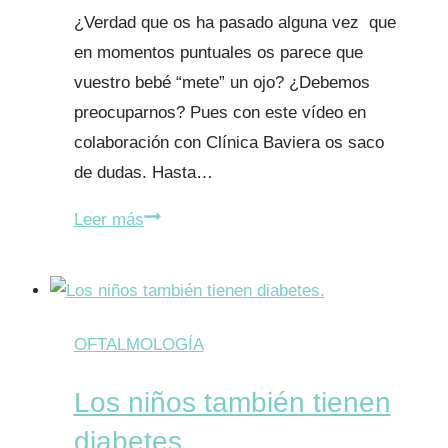
¿Verdad que os ha pasado alguna vez que
en momentos puntuales os parece que
vuestro bebé “mete” un ojo? ¿Debemos
preocuparnos? Pues con este vídeo en
colaboración con Clínica Baviera os saco
de dudas. Hasta…
Mi
Leer más
bebé
tuerce
un
ojo
OFTALMOLOGÍA
¿debo
Los niños también tienen
preocuparme?
diabetes.