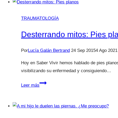
ergo
sin
TRAUMATOLOGÍA
deberes.
Desterrando mitos: Pies pl
Por
Lucía Galán Bertrand
24 Sep 2015
4 Ago 2021
Hoy en Saber Vivir hemos hablado de pies plano
visibilizando su enfermedad y consiguiendo…
Desterrando
Leer más
mitos:
Pies
planos