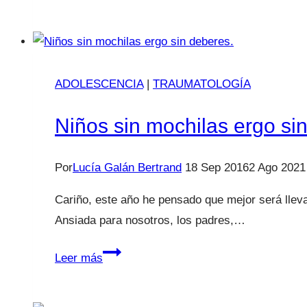
vamos
de
viaje!
Sí,
ADOLESCENCIA
pero
|
TRAUMATOLOGÍA
a
Niños sin mochilas ergo si
contramarcha
Por
Lucía Galán Bertrand
18 Sep 2016
2 Ago 2021
Cariño, este año he pensado que mejor será llevar
Ansiada para nosotros, los padres,…
Niños
Leer más
sin
mochilas