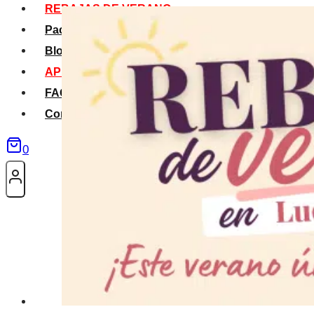
REBAJAS DE VERANO
Packs Verano
Blog
APP La Tribu
FAQS
Contacto
0