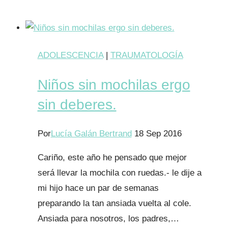
vamos
de
viaje!
Sí,
ADOLESCENCIA
|
TRAUMATOLOGÍA
pero
Niños sin mochilas ergo
a
contramarcha
sin deberes.
Por
Lucía Galán Bertrand
18 Sep 2016
Cariño, este año he pensado que mejor
será llevar la mochila con ruedas.- le dije a
mi hijo hace un par de semanas
preparando la tan ansiada vuelta al cole.
Ansiada para nosotros, los padres,…