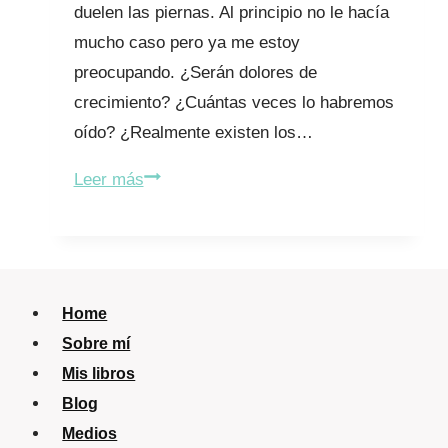
duelen las piernas. Al principio no le hacía
mucho caso pero ya me estoy
preocupando. ¿Serán dolores de
crecimiento? ¿Cuántas veces lo habremos
oído? ¿Realmente existen los…
A
Leer más
mi
hijo
le
duelen
Home
las
Sobre mí
piernas.
Mis libros
¿Me
Blog
preocupo?
Medios