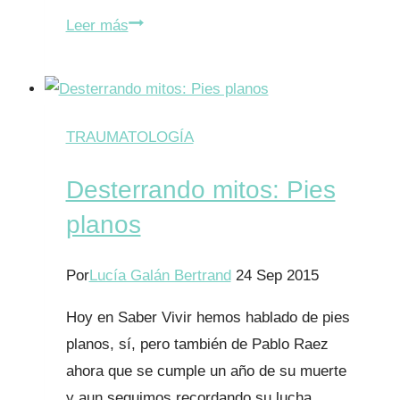
Niños
Leer más
sin
mochilas
ergo
sin
TRAUMATOLOGÍA
deberes.
Desterrando mitos: Pies
planos
Por
Lucía Galán Bertrand
24 Sep 2015
Hoy en Saber Vivir hemos hablado de pies
planos, sí, pero también de Pablo Raez
ahora que se cumple un año de su muerte
y aun seguimos recordando su lucha