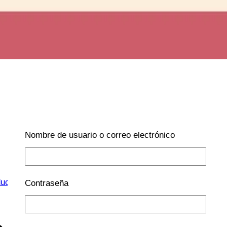
Nombre de usuario o correo electrónico
ucación
|
EMOCIONES
|
Inteligencia Emocional
Contraseña