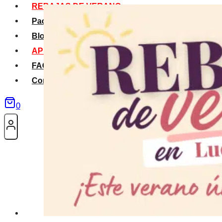
REBAJAS DE VERANO
Packs Verano
Blog
APP La Tribu
FAQS
Contacto
0