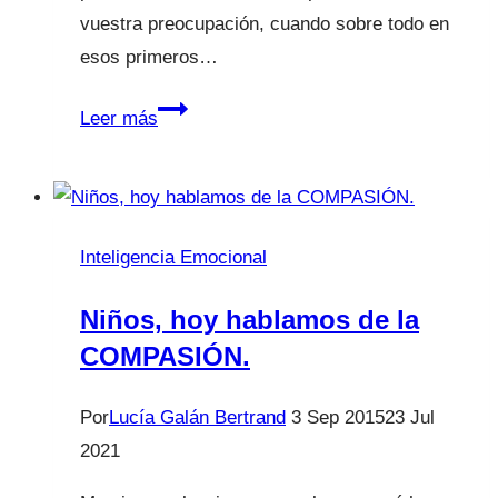
vuestra preocupación, cuando sobre todo en
esos primeros…
📉
Leer más
Mi
bebé
ha
perdido
Inteligencia Emocional
peso
Niños, hoy hablamos de la
COMPASIÓN.
Por
Lucía Galán Bertrand
3 Sep 2015
23 Jul
2021