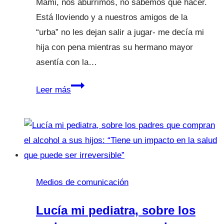
Mami, nos aburrimos, no sabemos qué hacer.
Está lloviendo y a nuestros amigos de la
“urba” no les dejan salir a jugar- me decía mi
hija con pena mientras su hermano mayor
asentía con la…
Niños,
Leer más
hoy
hablamos
de
la
COMPASIÓN.
Medios de comunicación
Lucía mi pediatra, sobre los