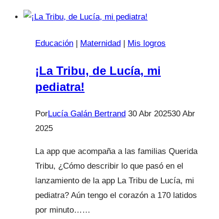
pediatra,
sobre
los
Educación
|
Maternidad
|
Mis logros
padres
que
¡La Tribu, de Lucía, mi
compran
pediatra!
el
alcohol
Por
Lucía Galán Bertrand
30 Abr 2025
30 Abr
a
2025
sus
La app que acompaña a las familias Querida
hijos:
Tribu, ¿Cómo describir lo que pasó en el
“Tiene
lanzamiento de la app La Tribu de Lucía, mi
un
pediatra? Aún tengo el corazón a 170 latidos
impacto
por minuto……
en