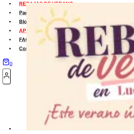
REBAJAS DE VERANO
Packs Verano
Blog
APP La Tribu
FAQS
Contacto
0