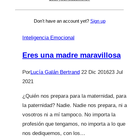
no
me
Don't have an account yet?
Sign up
grites.
Inteligencia Emocional
Eres una madre maravillosa
Por
Lucía Galán Bertrand
22 Dic 2016
23 Jul
2021
¿Quién nos prepara para la maternidad, para
la paternidad? Nadie. Nadie nos prepara, ni a
vosotros ni a mí tampoco. No importa la
profesión que tengamos, no importa a lo que
nos dediquemos, con los…