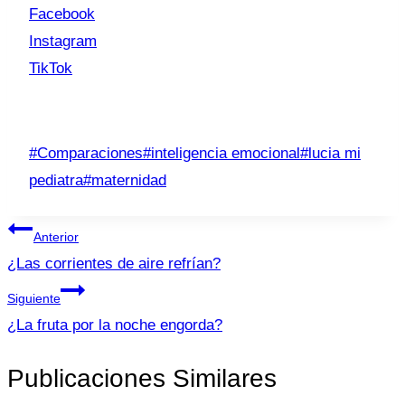
Facebook
Instagram
TikTok
Etiquetas
#
Comparaciones
#
inteligencia emocional
#
lucia mi
de
pediatra
#
maternidad
la
Navegación
entrada:
Anterior
de
¿Las corrientes de aire refrían?
entradas
Siguiente
¿La fruta por la noche engorda?
Publicaciones Similares