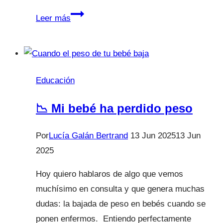
Eres
Leer más
una
madre
maravillosa
Educación
📉 Mi bebé ha perdido peso
Por
Lucía Galán Bertrand
13 Jun 2025
13 Jun
2025
Hoy quiero hablaros de algo que vemos
muchísimo en consulta y que genera muchas
dudas: la bajada de peso en bebés cuando se
ponen enfermos. Entiendo perfectamente