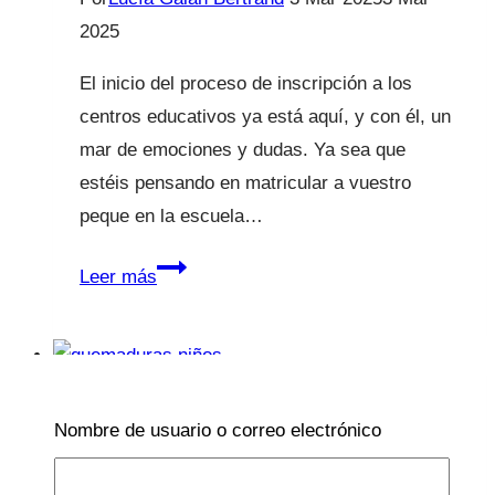
2025
El inicio del proceso de inscripción a los
centros educativos ya está aquí, y con él, un
mar de emociones y dudas. Ya sea que
estéis pensando en matricular a vuestro
peque en la escuela…
Guía
Leer más
para
Elegir
Escuela
Infantil,
Educación
Nombre de usuario o correo electrónico
Colegio
o
Quemaduras en niños