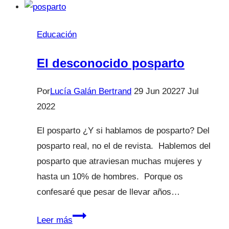
acondicionado
Educación
El desconocido posparto
Por
Lucía Galán Bertrand
29 Jun 2022
7 Jul
2022
El posparto ¿Y si hablamos de posparto? Del
posparto real, no el de revista. Hablemos del
posparto que atraviesan muchas mujeres y
hasta un 10% de hombres. Porque os
confesaré que pesar de llevar años…
El
Leer más