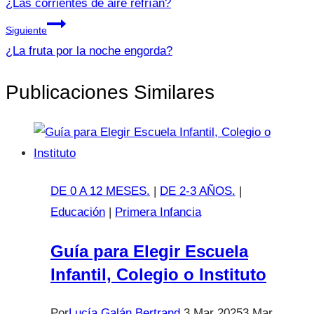
de
¿Las corrientes de aire refrían?
entradas
Siguiente
¿La fruta por la noche engorda?
Publicaciones Similares
DE 0 A 12 MESES.
|
DE 2-3 AÑOS.
|
Educación
|
Primera Infancia
Guía para Elegir Escuela
Infantil, Colegio o Instituto
Por
Lucía Galán Bertrand
3 Mar 2025
3 Mar