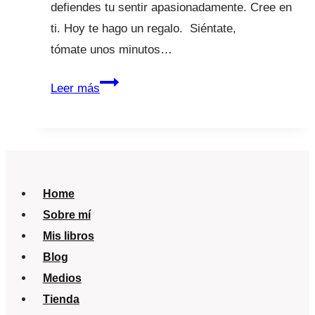
defiendes tu sentir apasionadamente. Cree en
ti. Hoy te hago un regalo. Siéntate,
tómate unos minutos…
Calladita
Leer más
no
estás
más
guapa
Home
Sobre mí
Mis libros
Blog
Medios
Tienda