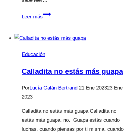
sabe leer…
Los
Leer más
niños
coleccionan
momentos.
Educación
Calladita no estás más guapa
Por
Lucía Galán Bertrand
21 Ene 2023
23 Ene
2023
Calladita no estás más guapa Calladita no
estás más guapa, no. Guapa estás cuando
luchas, cuando piensas por ti misma, cuando