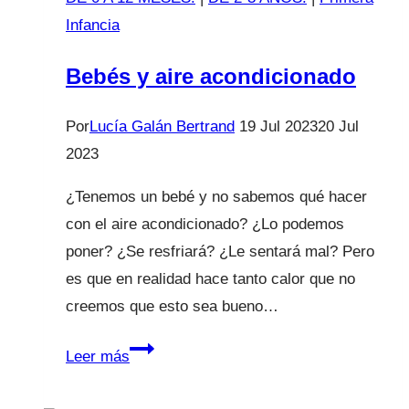
Infancia
Bebés y aire acondicionado
Por
Lucía Galán Bertrand
19 Jul 2023
20 Jul
2023
¿Tenemos un bebé y no sabemos qué hacer
con el aire acondicionado? ¿Lo podemos
poner? ¿Se resfriará? ¿Le sentará mal? Pero
es que en realidad hace tanto calor que no
creemos que esto sea bueno…
Bebés
Leer más
y
aire