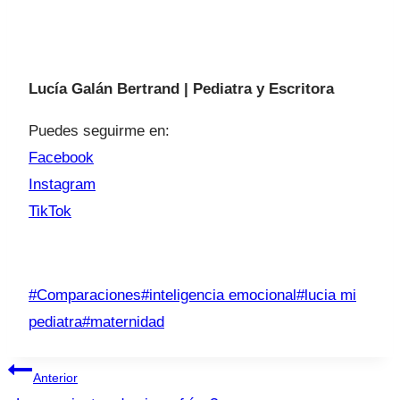
Lucía Galán Bertrand | Pediatra y Escritora
Puedes seguirme en:
Facebook
Instagram
TikTok
Etiquetas
#
Comparaciones
#
inteligencia emocional
#
lucia mi
de
pediatra
#
maternidad
la
Navegación
entrada:
Anterior