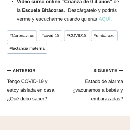
Video curso online
“Crianza de 0-4 años”
de
la
Escuela Bitácoras.
Descárgatelo y podrás
verme y escucharme cuando quieras
AQUÍ.
Etiquetas
#
Coronavirus
#
covid-19
#
COVID19
#
embarazo
de
#
lactancia materna
la
entrada:
Navegación
ANTERIOR
SIGUIENTE
de
Tengo COVID-19 y
Estado de alarma
estoy aislada en casa
¿vacunamos a bebés y
entradas
¿Qué debo saber?
embarazadas?