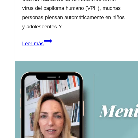
virus del papiloma humano (VPH), muchas
personas piensan automáticamente en niños
y adolescentes.Y…
Vacunación
Leer más
del
VPH
en
adultos