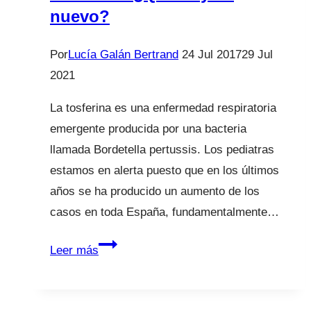
nuevo?
Por
Lucía Galán Bertrand
24 Jul 2017
29 Jul
2021
La tosferina es una enfermedad respiratoria
emergente producida por una bacteria
llamada Bordetella pertussis. Los pediatras
estamos en alerta puesto que en los últimos
años se ha producido un aumento de los
casos en toda España, fundamentalmente…
Tosferina.
Leer más
¿Qué
hay
de