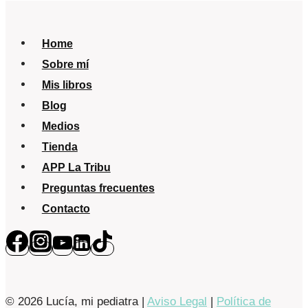
nuevo?
Home
Sobre mí
Mis libros
Blog
Medios
Tienda
APP La Tribu
Preguntas frecuentes
Contacto
© 2026 Lucía, mi pediatra |
Aviso Legal
|
Política de