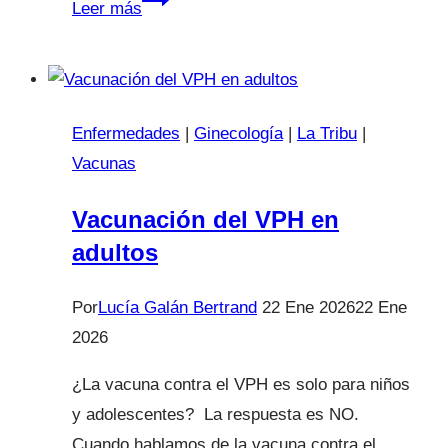
Leer más
frente
al
meningococo
B
Enfermedades
|
Ginecología
|
La Tribu
|
en
Vacunas
farmacias!
Vacunación del VPH en
adultos
Por
Lucía Galán Bertrand
22 Ene 2026
22 Ene
2026
¿La vacuna contra el VPH es solo para niños
y adolescentes? La respuesta es NO.
Cuando hablamos de la vacuna contra el