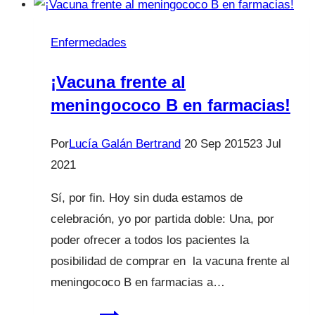
“placas”
¿Sabes
Enfermedades
la
diferencia?
¡Vacuna frente al
meningococo B en farmacias!
Por
Lucía Galán Bertrand
20 Sep 2015
23 Jul
2021
Sí, por fin. Hoy sin duda estamos de
celebración, yo por partida doble: Una, por
poder ofrecer a todos los pacientes la
posibilidad de comprar en la vacuna frente al
meningococo B en farmacias a…
¡Vacuna