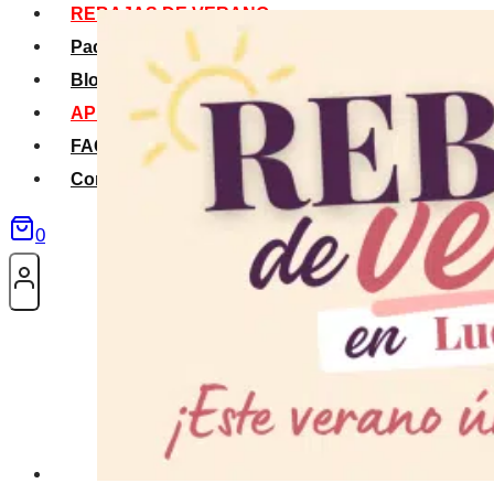
REBAJAS DE VERANO
Packs Verano
Blog
APP La Tribu
FAQS
Contacto
0