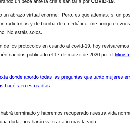
rando un bebé ante la crisis sanitaria por
COVID-19.
do un abrazo virtual enorme. Pero, es que además, si un po
 contradictorias y de bombardeo mediático, me pongo en vues
mo! No estáis solos.
ión de los protocolos en cuando al covid-19, hoy revisaremos
cién nacidos publicado el 17 de marzo de 2020 por el
Minist
Sexta donde abordo todas las preguntas que tanto mujeres 
s hacéis en estos días.
habrá terminado y habremos recuperado nuestra vida norma
guna duda, nos harán valorar aún más la vida.