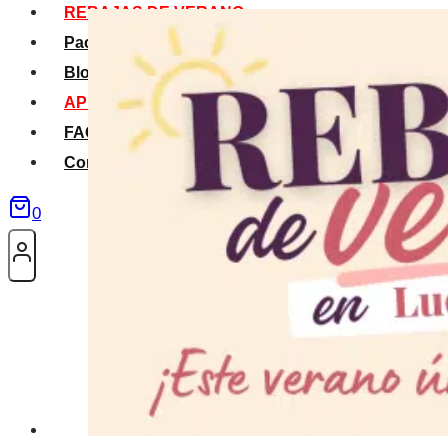
REBAJAS DE VERANO
Packs Verano
Blog
APP La Tribu
FAQS
Contacto
0