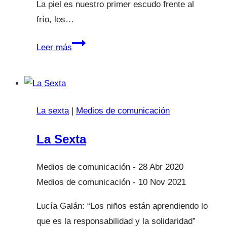
La piel es nuestro primer escudo frente al
frío, los…
La
Leer más
piel:
la
primera
barrera
La sexta
|
Medios de comunicación
defensiva
de
La Sexta
nuestros
hijos
28 Abr 2020
10 Nov 2021
Lucía Galán: “Los niños están aprendiendo lo
que es la responsabilidad y la solidaridad”