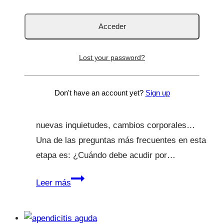
adolescente acudir al
ginecólogo?
Por
Lucía Galán Bertrand
26 Feb 2026
24 Feb
Lost your password?
2026
Don't have an account yet?
Sign up
De un día para otro, la niña que teníamos en
casa se transforma en una adolescente con
nuevas inquietudes, cambios corporales…
Una de las preguntas más frecuentes en esta
etapa es: ¿Cuándo debe acudir por…
¿Cuándo
Leer más
debe
una
adolescente