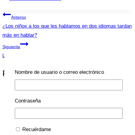
entrada:
Navegación
Anterior
de
¿Los niños a los que les hablamos en dos idiomas tardan
más en hablar?
entradas
Siguiente
Laringitis Aguda
Publicaciones Similares
Nombre de usuario o correo electrónico
Contraseña
Ginecología
Recuérdame
¿Cuándo debe una