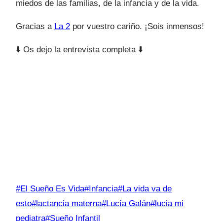
miedos de las familias, de la infancia y de la vida.
Gracias a
La 2
por vuestro cariño. ¡Sois inmensos!
⬇️ Os dejo la entrevista completa ⬇️
Etiquetas
#
El Sueño Es Vida
#
Infancia
#
La vida va de
de
esto
#
lactancia materna
#
Lucía Galán
#
lucia mi
la
pediatra
#
Sueño Infantil