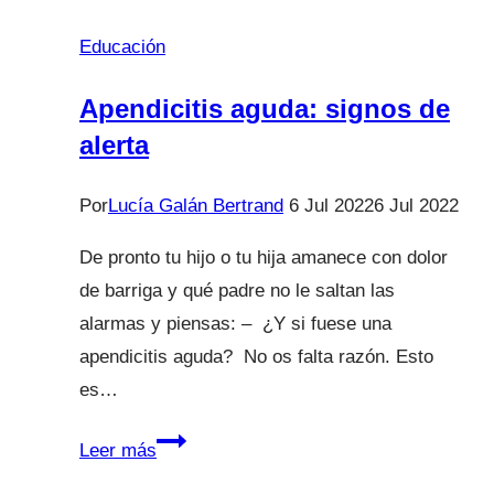
acudir
Educación
al
ginecólogo?
Apendicitis aguda: signos de
alerta
Por
Lucía Galán Bertrand
6 Jul 2022
6 Jul 2022
De pronto tu hijo o tu hija amanece con dolor
de barriga y qué padre no le saltan las
alarmas y piensas: – ¿Y si fuese una
apendicitis aguda? No os falta razón. Esto
es…
Apendicitis
Leer más
aguda: