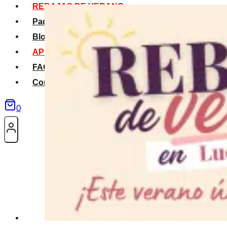
REBAJAS DE VERANO
Packs Verano
Blog
APP La Tribu
FAQS
Contacto
0