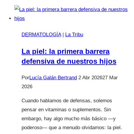
signos
de
alerta
DERMATOLOGÍA
|
La Tribu
La piel: la primera barrera
defensiva de nuestros hijos
Por
Lucía Galán Bertrand
2 Abr 2026
27 Mar
2026
Cuando hablamos de defensas, solemos
pensar en vitaminas o suplementos. Sin
embargo, hay algo mucho más básico —y
poderoso— que a menudo olvidamos: la piel.