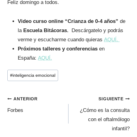
Feliz domingo a todos.
Video curso online
“Crianza de 0-4 años”
de
la
Escuela Bitácoras.
Descárgatelo y podrás
verme y escucharme cuando quieras
AQUÍ.
Próximos talleres y conferencias
en
España:
AQUÍ.
Etiquetas
#
inteligencia emocional
de
la
Navegación
entrada:
ANTERIOR
SIGUIENTE
de
Forbes
¿Cómo es la consulta
con el oftalmólogo
entradas
infantil?