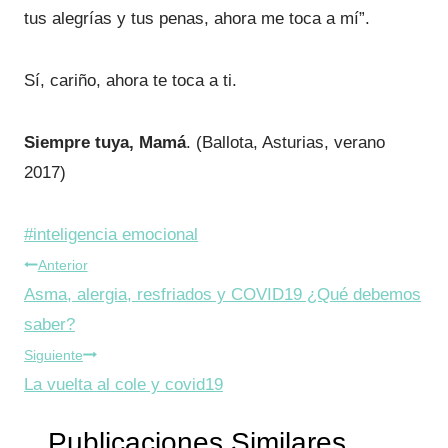
tus alegrías y tus penas, ahora me toca a mí”.
Sí, cariño, ahora te toca a ti.
Siempre tuya, Mamá
. (Ballota, Asturias, verano
2017)
Etiquetas
#
inteligencia emocional
Navegación
de
Anterior
la
Asma, alergia, resfriados y COVID19 ¿Qué debemos
de
entrada:
saber?
entradas
Siguiente
La vuelta al cole y covid19
Publicaciones Similares