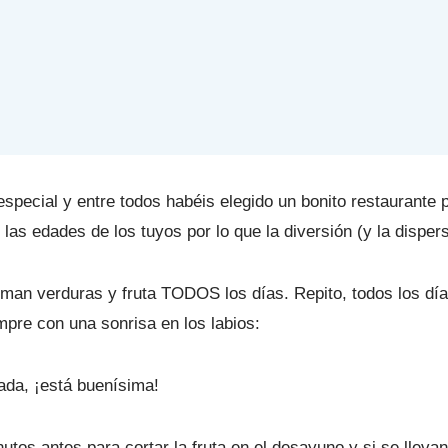
special y entre todos habéis elegido un bonito restaurante
as edades de los tuyos por lo que la diversión (y la disper
man verduras y fruta TODOS los días. Repito, todos los día
empre con una sonrisa en los labios:
ada, ¡está buenísima!
utos antes para cortar la fruta en el desayuno y si se llev