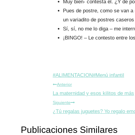
Muy bien- contesta él. ¿Y de po
Pues de postre, como se van a 
un variadito de postres casero
Sí, sí, no me lo diga – me inter
¡BINGO! – Le contesto entre los
Etiquetas
#
ALIMENTACION
#
Menú infantil
Navegación
de
Anterior
la
La maternidad y esos kilitos de más
de
entrada:
Siguiente
entradas
¿Tú regalas juguetes? Yo regalo em
Publicaciones Similares