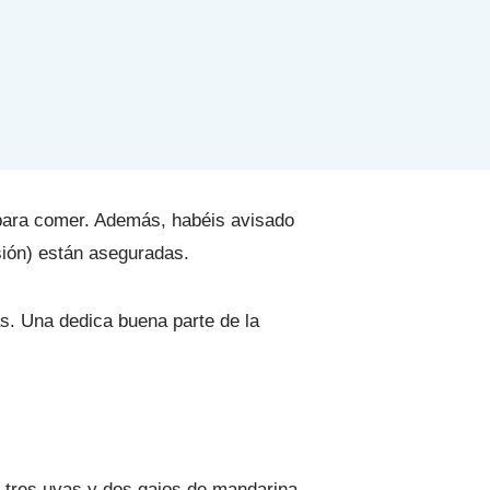
 para comer. Además, habéis avisado
sión) están aseguradas.
s. Una dedica buena parte de la
an tres uvas y dos gajos de mandarina