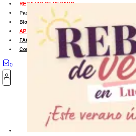
REBAJAS DE VERANO
Packs Verano
Blog
APP La Tribu
FAQS
Contacto
0