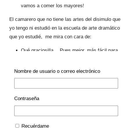
vamos a comer los mayores!
El camarero que no tiene las artes del disimulo que
yo tengo ni estudió en la escuela de arte dramático
que yo estudié, me mira con cara de:
Qué graciosilla… Pues mejor, más fácil para
todos- alcanzo a leerle en su pensamiento.
Nombre de usuario o correo electrónico
¿Y para beber? ¿Vino cómo ustedes?- me
pregunta el camarero con una sonrisa más
falsa que el teléfono de juguete del bebé de
Contraseña
uno de mis amigos.
No, gracias, aún no tienen el paladar tan fino
como para apreciar el buen vino que sirven
Recuérdame
en este restaurante- le contesto guiñándole