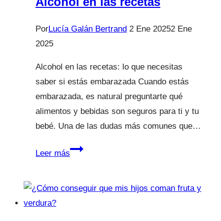
Alcohol en las recetas
Por
Lucía Galán Bertrand
2 Ene 2025
2 Ene
2025
Alcohol en las recetas: lo que necesitas
saber si estás embarazada Cuando estás
embarazada, es natural preguntarte qué
alimentos y bebidas son seguros para ti y tu
bebé. Una de las dudas más comunes que…
Alcohol
Leer más
en
las
recetas