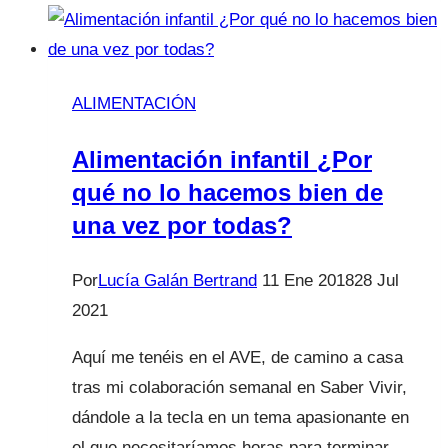
producen
cáncer?
ALIMENTACIÓN
Alimentación infantil ¿Por
qué no lo hacemos bien de
una vez por todas?
Por
Lucía Galán Bertrand
11 Ene 2018
28 Jul
2021
Aquí me tenéis en el AVE, de camino a casa
tras mi colaboración semanal en Saber Vivir,
dándole a la tecla en un tema apasionante en
el que necesitaríamos horas para terminar