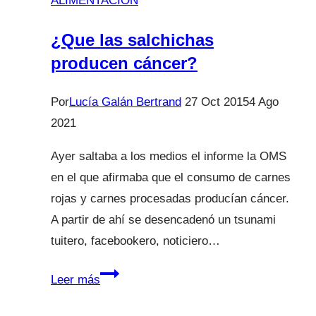
ALIMENTACIÓN
coman
fruta
¿Que las salchichas
y
producen cáncer?
verdura?
Por
Lucía Galán Bertrand
27 Oct 2015
4 Ago
2021
Ayer saltaba a los medios el informe la OMS
en el que afirmaba que el consumo de carnes
rojas y carnes procesadas producían cáncer.
A partir de ahí se desencadenó un tsunami
tuitero, facebookero, noticiero…
¿Que
Leer más
las
salchichas