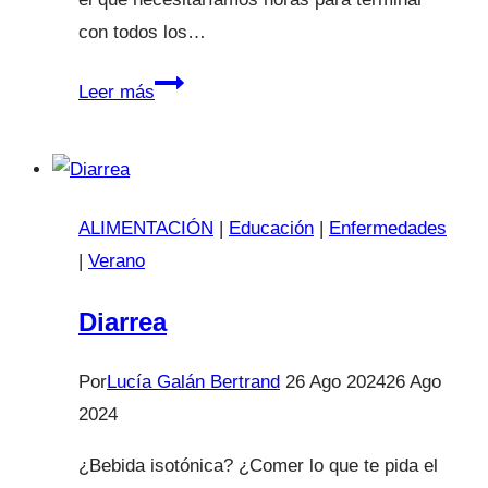
con todos los…
Alimentación
Leer más
infantil
¿Por
qué
no
ALIMENTACIÓN
|
Educación
|
Enfermedades
lo
|
Verano
hacemos
bien
Diarrea
de
una
Por
Lucía Galán Bertrand
26 Ago 2024
26 Ago
vez
2024
por
¿Bebida isotónica? ¿Comer lo que te pida el
todas?