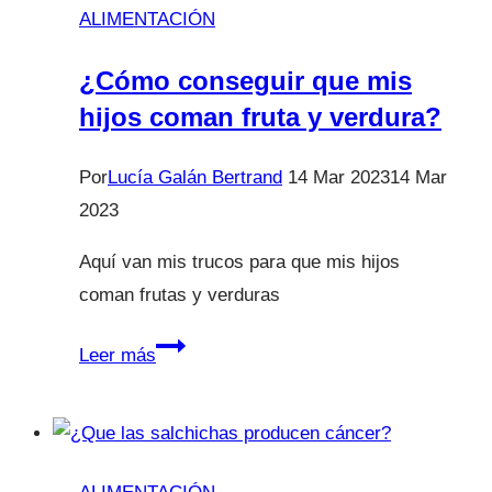
ALIMENTACIÓN
¿Cómo conseguir que mis
hijos coman fruta y verdura?
Por
Lucía Galán Bertrand
14 Mar 2023
14 Mar
2023
Aquí van mis trucos para que mis hijos
coman frutas y verduras
¿Cómo
Leer más
conseguir
que
mis
hijos