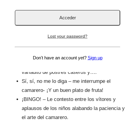
un ojo- Con un par de botellas de agua
grandes, tienen suficiente.
Muy bien- contesta él. ¿Y de postre? Por ir
preparándolo… – pregunta con curiosidad.
Lost your password?
Pues de postre, como se van a comer todo,
todo y todo ¿verdad chicos? – les digo a
Don't have an account yet?
Sign up
todos ellos que me miran atentamente – un
variadito de postres caseros y….
Sí, sí, no me lo diga – me interrumpe el
camarero- ¡Y un buen plato de fruta!
¡BINGO! – Le contesto entre los vítores y
aplausos de los niños alabando la paciencia y
el arte del camarero.