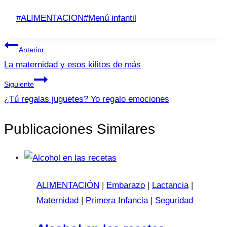
Etiquetas
#
ALIMENTACION
#
Menú infantil
de
Navegación
la
Anterior
entrada:
de
La maternidad y esos kilitos de más
entradas
Siguiente
¿Tú regalas juguetes? Yo regalo emociones
Publicaciones Similares
ALIMENTACIÓN
|
Embarazo
|
Lactancia
|
Maternidad
|
Primera Infancia
|
Seguridad