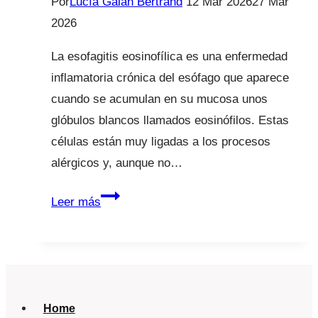
Por
Lucía Galán Bertrand
12 Mar 2026
27 Mar
2026
La esofagitis eosinofílica es una enfermedad
inflamatoria crónica del esófago que aparece
cuando se acumulan en su mucosa unos
glóbulos blancos llamados eosinófilos. Estas
células están muy ligadas a los procesos
alérgicos y, aunque no…
Esofagitis
Leer más
eosinofílica
Home