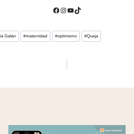
Facebook
Instagram
YouTube
TikTok
ía Galán
#
maternidad
#
optimismo
#
Queja