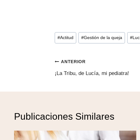
Etiquetas
#
Actitud
#
Gestión de la queja
#
Luc
de
la
Navegación
entrada:
ANTERIOR
¡La Tribu, de Lucía, mi pediatra!
de
entradas
Publicaciones Similares