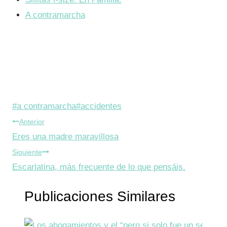
A contramarcha
Etiquetas
#
a contramarcha
#
accidentes
Navegación
de
Anterior
la
Eres una madre maravillosa
de
entrada:
Siguiente
entradas
Escarlatina, más frecuente de lo que pensáis.
Publicaciones Similares