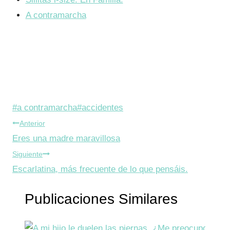
A contramarcha
Etiquetas
#
a contramarcha
#
accidentes
Navegación
de
Anterior
la
Eres una madre maravillosa
de
entrada:
Siguiente
entradas
Escarlatina, más frecuente de lo que pensáis.
Publicaciones Similares