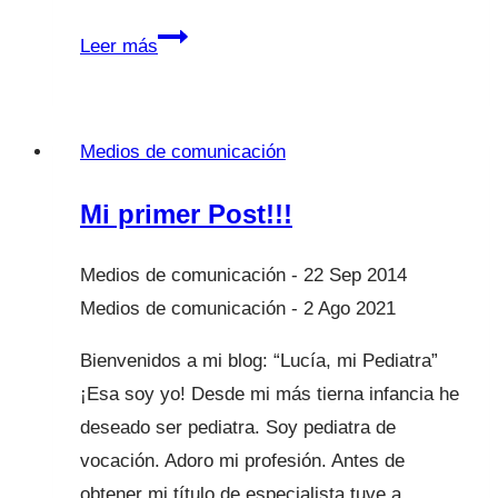
“Las
Leer más
maternidades
no
se
Medios de comunicación
juzgan”
Mi primer Post!!!
22 Sep 2014
2 Ago 2021
Bienvenidos a mi blog: “Lucía, mi Pediatra”
¡Esa soy yo! Desde mi más tierna infancia he
deseado ser pediatra. Soy pediatra de
vocación. Adoro mi profesión. Antes de
obtener mi título de especialista tuve a…