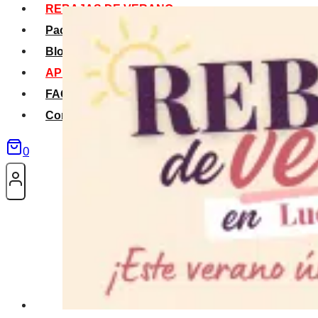
REBAJAS DE VERANO
Packs Verano
Blog
APP La Tribu
FAQS
Contacto
0