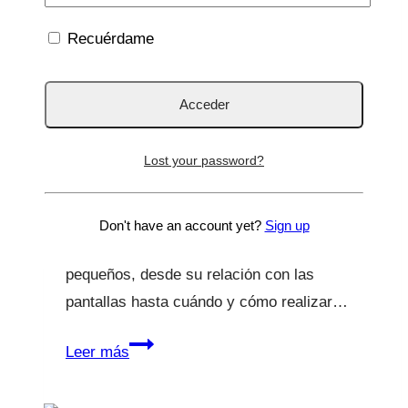
El PAIS
|
Medios de comunicación
Recuérdame
El País
12 Ene 2020
17 Nov 2021
Lost your password?
Estas son las claves para saber si tu hijo
tiene problemas de visión Descubre cómo
Don't have an account yet?
Sign up
cuidar de la salud visual de los más
pequeños, desde su relación con las
pantallas hasta cuándo y cómo realizar…
El
Leer más
País