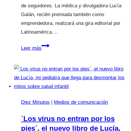
de seguidores. La médica y divulgadora Lucía
Galán, recién premiada también como
emprendedora, realizará una gira editorial por
Latinoamérica….
La
Leer más
ovetense
“Lucía,
mi
pediatra”
se
cita
Diez Minutos
|
Medios de comunicación
en
su
`Los virus no entran por los
ciudad
pies´, el nuevo libro de Lucía,