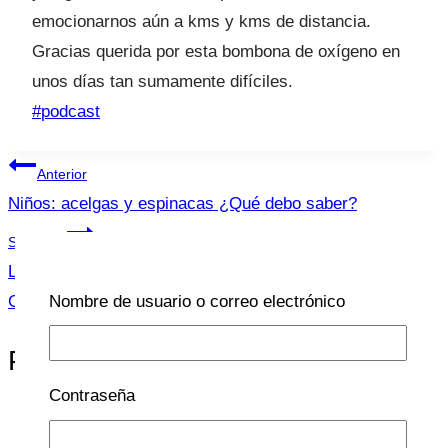
emocionarnos aún a kms y kms de distancia.
Gracias querida por esta bombona de oxígeno en
unos días tan sumamente difíciles.
Etiquetas
#
podcast
de
Navegación
la
Anterior
entrada:
de
Niños: acelgas y espinacas ¿Qué debo saber?
entradas
Siguiente
La educación, un viaje maravilloso – Entrevista con
Nombre de usuario o correo electrónico
Gestionando Hijos.
Publicaciones Similares
Contraseña