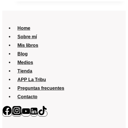
entran
por
los
Home
pies
Sobre mí
´,
Mis libros
el
Blog
nuevo
Medios
libro
Tienda
de
APP La Tribu
Lucía,
Preguntas frecuentes
mi
Contacto
pediatra
que
llega