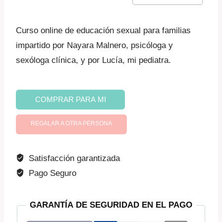
precio
precio
original
actual
Curso online de educación sexual para familias
era:
es:
impartido por Nayara Malnero, psicóloga y
sexóloga clínica, y por Lucía, mi pediatra.
$ 1.891,78.
$ 1.608,01.
Educación
COMPRAR PARA MI
sexual
en
REGALAR A OTRA PERSONA
familia
cantidad
Satisfacción garantizada
Pago Seguro
GARANTÍA DE SEGURIDAD EN EL PAGO