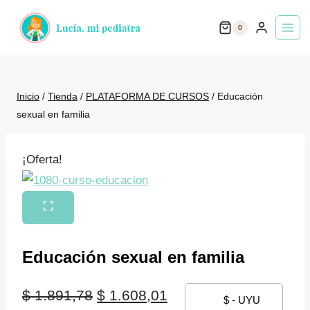
Saltar
0
al
contenido
Inicio
/
Tienda
/
PLATAFORMA DE CURSOS
/
Educación
sexual en familia
¡Oferta!
Educación sexual en familia
El
El
$
1.891,78
$
1.608,01
$ - UYU