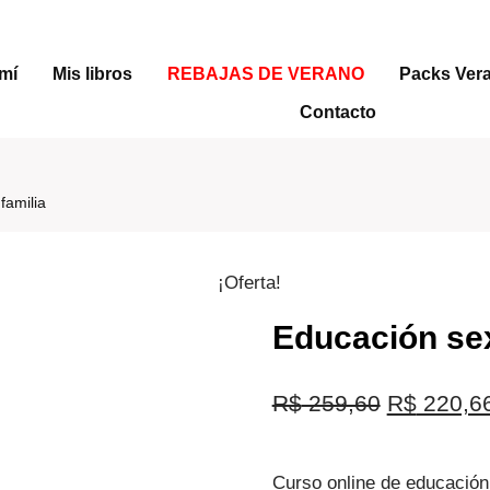
mí
Mis libros
REBAJAS DE VERANO
Packs Ver
Contacto
familia
¡Oferta!
Educación sex
El
R$
259,60
R$
220,6
precio
Curso online de educación
original