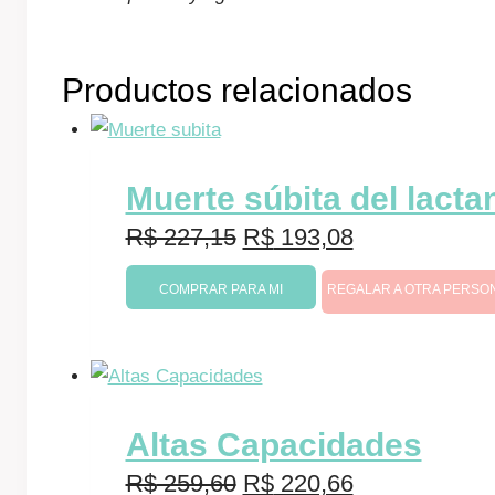
Productos relacionados
Muerte súbita del lacta
El
El
R$
227,15
R$
193,08
precio
precio
COMPRAR PARA MI
REGALAR A OTRA PERSO
original
actual
era:
es:
R$ 227,15.
R$ 193,08.
Altas Capacidades
El
El
R$
259,60
R$
220,66