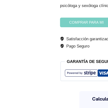
psicóloga y sexóloga clínic
era:
R$ 259,60
Educación
COMPRAR PARA MI
sexual
en
Satisfacción garantiza
familia
Pago Seguro
cantidad
GARANTÍA DE SEGU