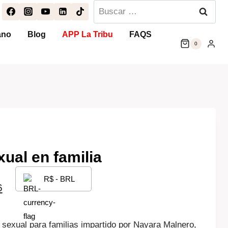
Buscar:
ano
Blog
APP La Tribu
FAQS
0
ual en familia
R$ - BRL
El
6
precio
 sexual para familias impartido por Nayara Malnero,
actual