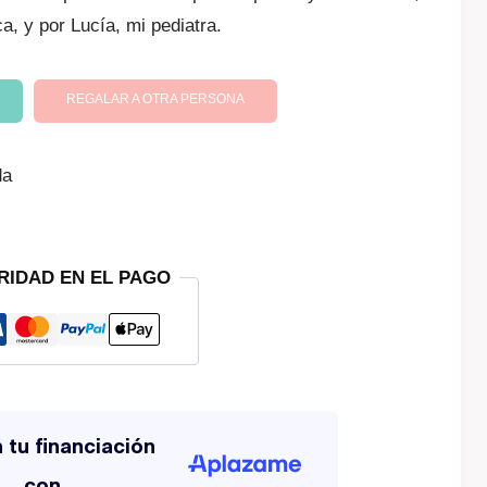
a, y por Lucía, mi pediatra.
es:
.
R$ 220,66.
REGALAR A OTRA PERSONA
da
RIDAD EN EL PAGO