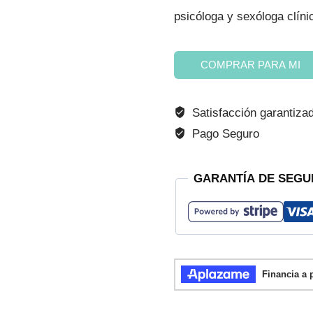
psicóloga y sexóloga clínic
era:
es:
40,00 €.
34,00
Educación
COMPRAR PARA MI
sexual
en
Satisfacción garantiza
familia
Pago Seguro
cantidad
GARANTÍA DE SEGU