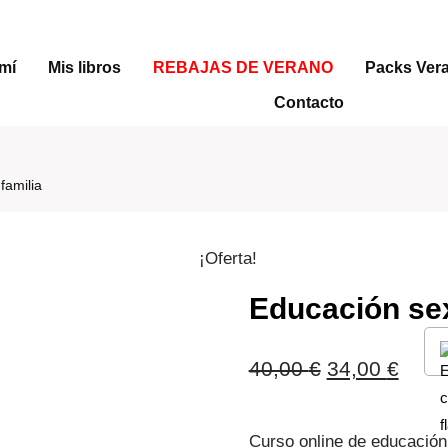
mí
Mis libros
REBAJAS DE VERANO
Packs Ver
Contacto
familia
¡Oferta!
Educación sex
El
El
40,00
€
34,00
€
precio
preci
Curso online de educación
original
actua