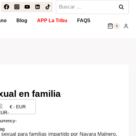
Buscar:
ano
Blog
APP La Tribu
FAQS
0
ual en familia
€ - EUR
o
 sexual para familias impartido por Nayara Malnero,
l