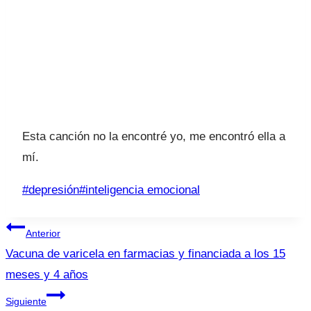
Esta canción no la encontré yo, me encontró ella a
mí.
Etiquetas
#
depresión
#
inteligencia emocional
de
Navegación
la
Anterior
entrada:
de
Vacuna de varicela en farmacias y financiada a los 15
meses y 4 años
entradas
Siguiente