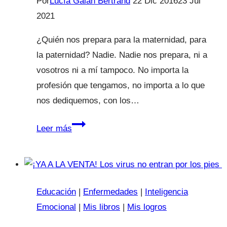
Por
Lucía Galán Bertrand
22 Dic 2016
23 Jul
2021
¿Quién nos prepara para la maternidad, para
la paternidad? Nadie. Nadie nos prepara, ni a
vosotros ni a mí tampoco. No importa la
profesión que tengamos, no importa a lo que
nos dediquemos, con los…
Eres
Leer más
una
madre
maravillosa
Educación
|
Enfermedades
|
Inteligencia
Emocional
|
Mis libros
|
Mis logros