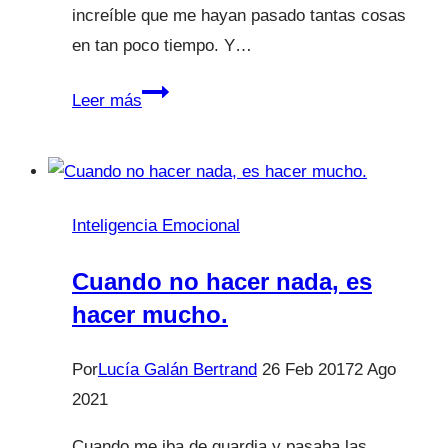
increíble que me hayan pasado tantas cosas
en tan poco tiempo. Y…
Gracias,
Leer más
sí,
a
ti,
GRACIAS.
Inteligencia Emocional
Cuando no hacer nada, es
hacer mucho.
Por
Lucía Galán Bertrand
26 Feb 2017
2 Ago
2021
Cuando me iba de guardia y pasaba las