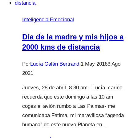
Los
virus
Inteligencia Emocional
no
entran
Día de la madre y mis hijos a
por
2000 kms de distancia
los
pies
Por
Lucía Galán Bertrand
1 May 2016
3 Ago
2021
Jueves, 28 de abril. 8.30 am. -Lucía, cariño,
recuerda que este domingo a las 10 am
coges el avión rumbo a Las Palmas- me
comunicaba Fátima, mi maravillosa “agenda
humana” de este nuevo Planeta en…