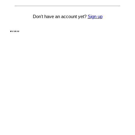
Y cantarás a los cuatro vientos aquello de
“
Si 14
Don't have an account yet?
Sign up
vidas son dos gatos, aún queda mucho por
vivir”