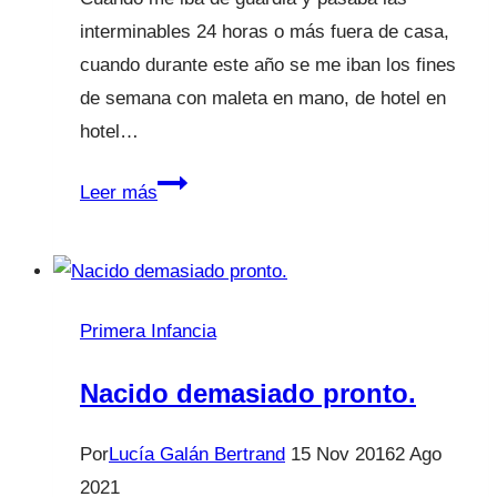
interminables 24 horas o más fuera de casa,
cuando durante este año se me iban los fines
de semana con maleta en mano, de hotel en
hotel…
Cuando
Leer más
no
hacer
nada,
es
Primera Infancia
hacer
mucho.
Nacido demasiado pronto.
Por
Lucía Galán Bertrand
15 Nov 2016
2 Ago
2021