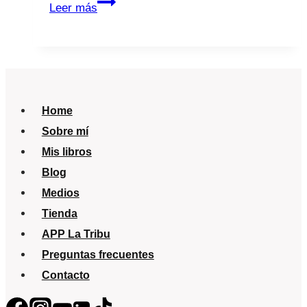
Día
Leer más
de
la
madre
y
mis
Home
hijos
Sobre mí
a
Mis libros
2000
Blog
kms
Medios
de
Tienda
distancia
APP La Tribu
Preguntas frecuentes
Contacto