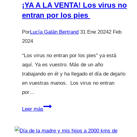
¡YA A LA VENTA! Los virus no
entran por los pies
Por
Lucía Galán Bertrand
31 Ene 2024
2 Feb
2024
“Los virus no entran por los pies” ya está
aquí. Ya es vuestro. Más de un año
trabajando en él y ha llegado el día de dejarlo
en vuestras manos. Los virus no entran
por…
¡YA
Leer más
A
LA
VENTA!