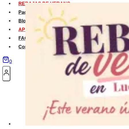
REBAJAS DE VERANO
Packs Verano
Blog
APP La Tribu
FAQS
Contacto
0